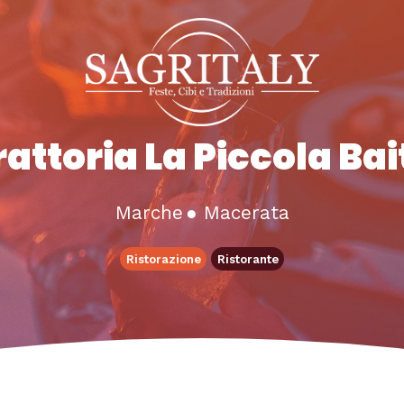
rattoria La Piccola Bai
Marche
●
Macerata
Ristorazione
Ristorante