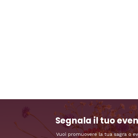
Segnala il tuo eve
Vuoi promuovere la tua sagra o e