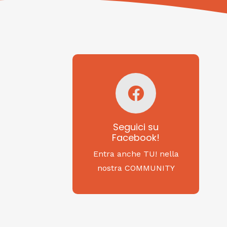
Seguici su
Facebook!
SAGRITALY
Seguici su
Facebook!
Feste, cibi e tradizioni
da Nord a Sud...
Entra anche TU! nella
nostra COMMUNITY