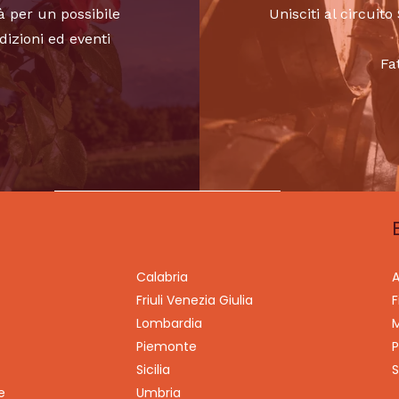
à per un possibile
Unisciti al circui
dizioni ed eventi
Fa
Calabria
A
Friuli Venezia Giulia
F
Lombardia
M
Piemonte
P
Sicilia
S
e
Umbria