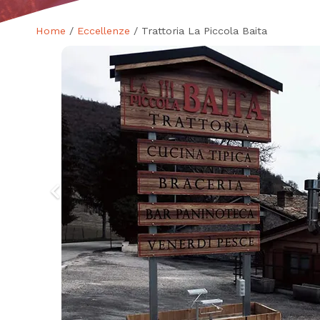
Home
/
Eccellenze
/ Trattoria La Piccola Baita