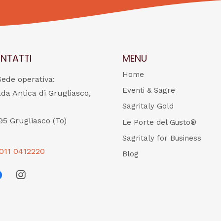
NTATTI
MENU
Home
Sede operativa:
Eventi & Sagre
ada Antica di Grugliasco,
Sagritaly Gold
95 Grugliasco (To)
Le Porte del Gusto®
Sagritaly for Business
011 0412220
Blog