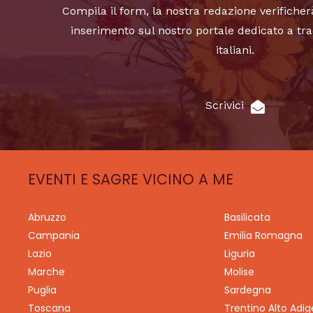
Compila il form, la nostra redazione verificher
inserimento sul nostro portale dedicato a tra
italiani.
Scrivici
EVENTI E SAGRE VICINO A ME
Abruzzo
Basilicata
Campania
Emilia Romagna
Lazio
Liguria
Marche
Molise
Puglia
Sardegna
Toscana
Trentino Alto Adig