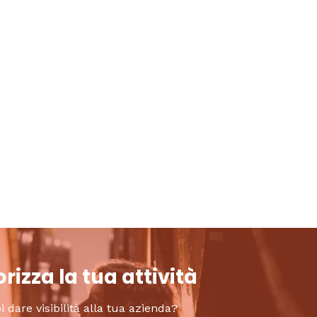
rizza la tua attività
i dare visibilità alla tua azienda?