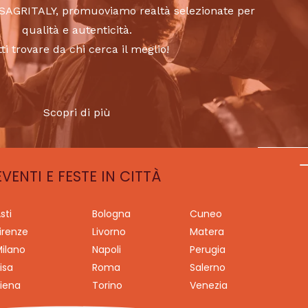
to SAGRITALY, promuoviamo realtà selezionate per
qualità e autenticità.
tti trovare da chi cerca il meglio!
Scopri di più
EVENTI E FESTE IN CITTÀ
sti
Bologna
Cuneo
irenze
Livorno
Matera
ilano
Napoli
Perugia
isa
Roma
Salerno
iena
Torino
Venezia