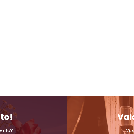
nto!
Valo
vento?
Vuo