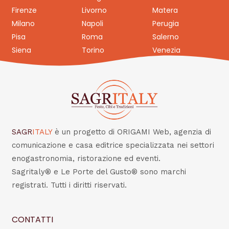
Firenze
Livorno
Matera
Milano
Napoli
Perugia
Pisa
Roma
Salerno
Siena
Torino
Venezia
SAGR
ITALY
è un progetto di ORIGAMI Web, agenzia di
comunicazione e casa editrice specializzata nei settori
enogastronomia, ristorazione ed eventi.
Sagritaly® e Le Porte del Gusto® sono marchi
registrati. Tutti i diritti riservati.
CONTATTI