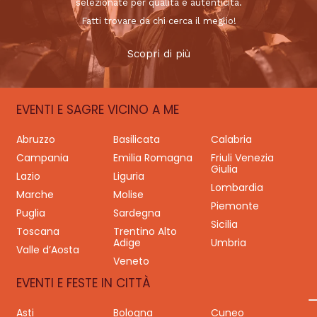
selezionate per qualità e autenticità.
Fatti trovare da chi cerca il meglio!
Scopri di più
EVENTI E SAGRE VICINO A ME
Abruzzo
Basilicata
Calabria
Campania
Emilia Romagna
Friuli Venezia
Giulia
Lazio
Liguria
Lombardia
Marche
Molise
Piemonte
Puglia
Sardegna
Sicilia
Toscana
Trentino Alto
Adige
Umbria
Valle d’Aosta
Veneto
EVENTI E FESTE IN CITTÀ
Asti
Bologna
Cuneo