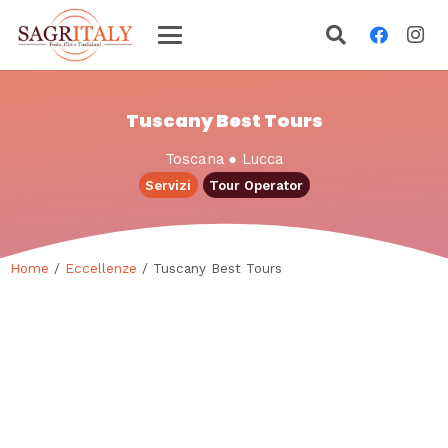
Tuscany Best Tours
Toscana
●
Lucca
Servizi
Tour Operator
Home
/
Eccellenze
/ Tuscany Best Tours