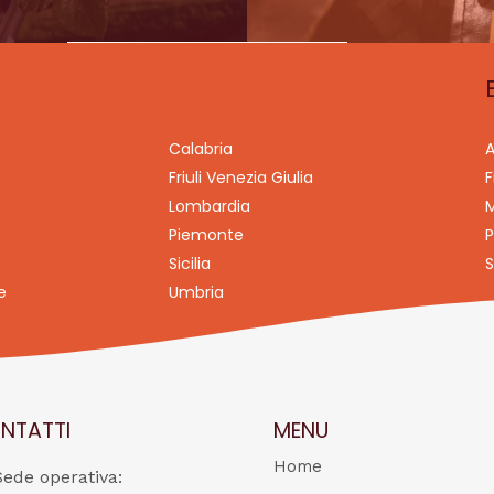
Calabria
A
Friuli Venezia Giulia
F
Lombardia
M
Piemonte
P
Sicilia
S
e
Umbria
NTATTI
MENU
Home
Sede operativa: