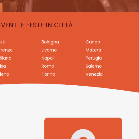
EVENTI E FESTE IN CITTÀ
sti
Bologna
Cuneo
irenze
Livorno
Matera
ilano
Napoli
Perugia
isa
Roma
Salerno
iena
Torino
Venezia