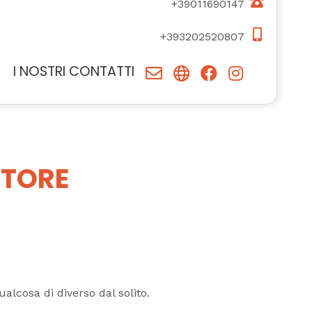
+39011690147
+393202520807
I NOSTRI CONTATTI
STORE
alcosa di diverso dal solito.