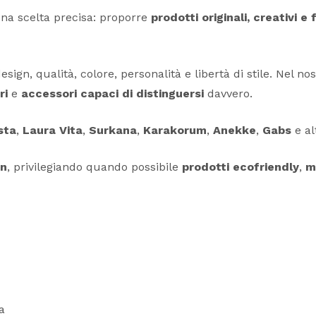
na scelta precisa: proporre
prodotti originali, creativi e
sign, qualità, colore, personalità e libertà di stile. Nel n
ri
e
accessori capaci di distinguersi
davvero.
sta
,
Laura Vita
,
Surkana
,
Karakorum
,
Anekke
,
Gabs
e al
en
, privilegiando quando possibile
prodotti ecofriendly
,
ma
a