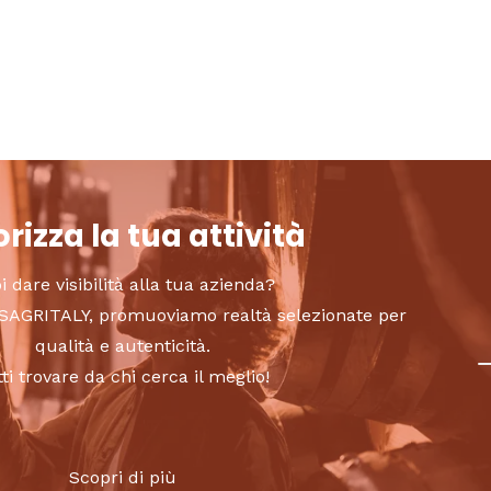
rizza la tua attività
i dare visibilità alla tua azienda?
to SAGRITALY, promuoviamo realtà selezionate per
qualità e autenticità.
tti trovare da chi cerca il meglio!
Scopri di più