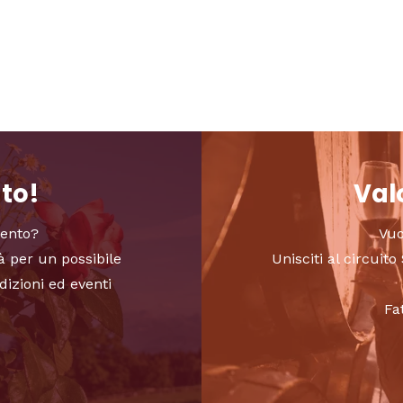
nto!
Valo
vento?
Vuo
à per un possibile
Unisciti al circui
dizioni ed eventi
Fa