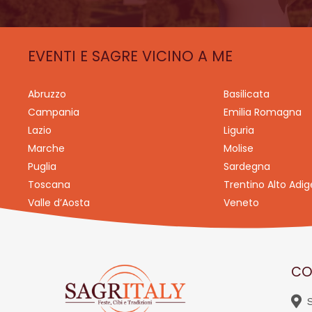
EVENTI E SAGRE VICINO A ME
Abruzzo
Basilicata
Campania
Emilia Romagna
Lazio
Liguria
Marche
Molise
Puglia
Sardegna
Toscana
Trentino Alto Adig
Valle d’Aosta
Veneto
CO