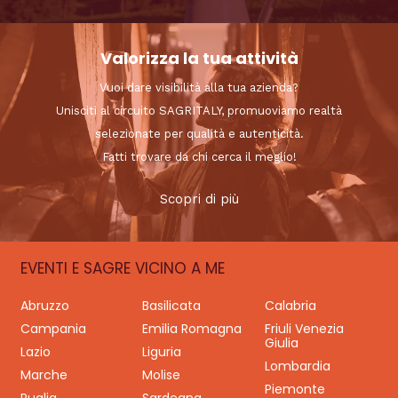
Valorizza la tua attività
Vuoi dare visibilità alla tua azienda?
Unisciti al circuito SAGRITALY, promuoviamo realtà
selezionate per qualità e autenticità.
Fatti trovare da chi cerca il meglio!
Scopri di più
EVENTI E SAGRE VICINO A ME
Abruzzo
Basilicata
Calabria
Campania
Emilia Romagna
Friuli Venezia
Giulia
Lazio
Liguria
Lombardia
Marche
Molise
Piemonte