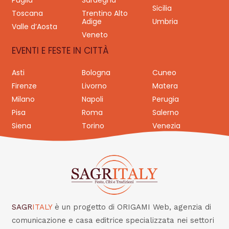
Puglia
Sardegna
Sicilia
Toscana
Trentino Alto
Adige
Umbria
Valle d’Aosta
Veneto
EVENTI E FESTE IN CITTÀ
Asti
Bologna
Cuneo
Firenze
Livorno
Matera
Milano
Napoli
Perugia
Pisa
Roma
Salerno
Siena
Torino
Venezia
SAGR
ITALY
è un progetto di ORIGAMI Web, agenzia di
comunicazione e casa editrice specializzata nei settori