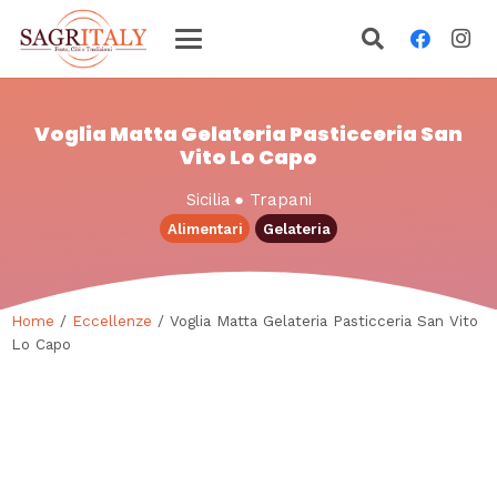
Voglia Matta Gelateria Pasticceria San
Vito Lo Capo
Sicilia
●
Trapani
Alimentari
Gelateria
Home
/
Eccellenze
/ Voglia Matta Gelateria Pasticceria San Vito
Lo Capo