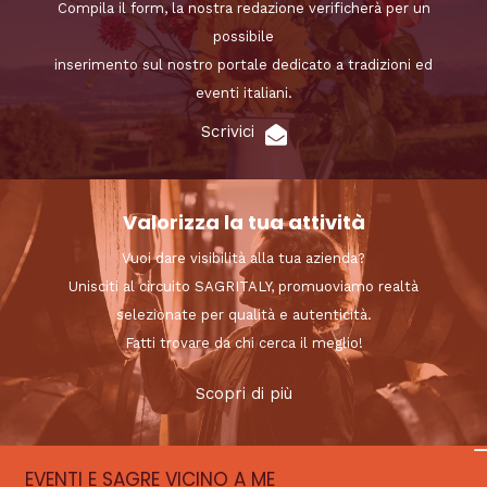
Compila il form, la nostra redazione verificherà per un
possibile
inserimento sul nostro portale dedicato a tradizioni ed
eventi italiani.
Scrivici
Valorizza la tua attività
Vuoi dare visibilità alla tua azienda?
Unisciti al circuito SAGRITALY, promuoviamo realtà
selezionate per qualità e autenticità.
Fatti trovare da chi cerca il meglio!
Scopri di più
EVENTI E SAGRE VICINO A ME