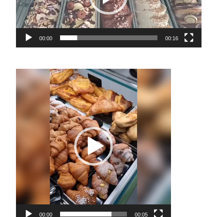
00:00
00:16
Video
Player
00:00
00:05