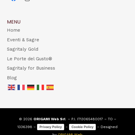
MENU
Home
Eventi & Sagre
Sagritaly Gold
Le Porte del Gusto®
Sagritaly for Business
Blog
© 2026
ORIGAMI Web Srl
– P.I. IT13065480017 – TO –
1336398 –
–
– Designed
Privacy Policy
Cookie Policy
by
ORIGAMI Web