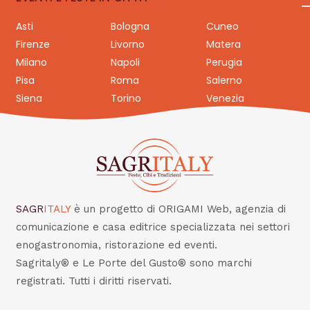
Asti
Bologna
Cuneo
Firenze
Livorno
Matera
Milano
Napoli
Perugia
Pisa
Roma
Salerno
Siena
Torino
Venezia
SAGR
ITALY
è un progetto di ORIGAMI Web, agenzia di
comunicazione e casa editrice specializzata nei settori
enogastronomia, ristorazione ed eventi.
Sagritaly® e Le Porte del Gusto® sono marchi
registrati. Tutti i diritti riservati.