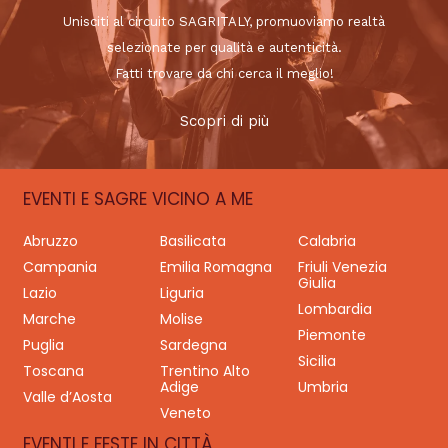
Unisciti al circuito SAGRITALY, promuoviamo realtà
selezionate per qualità e autenticità.
Fatti trovare da chi cerca il meglio!
Scopri di più
EVENTI E SAGRE VICINO A ME
Abruzzo
Basilicata
Calabria
Campania
Emilia Romagna
Friuli Venezia
Giulia
Lazio
Liguria
Lombardia
Marche
Molise
Piemonte
Puglia
Sardegna
Sicilia
Toscana
Trentino Alto
Adige
Umbria
Valle d’Aosta
Veneto
EVENTI E FESTE IN CITTÀ