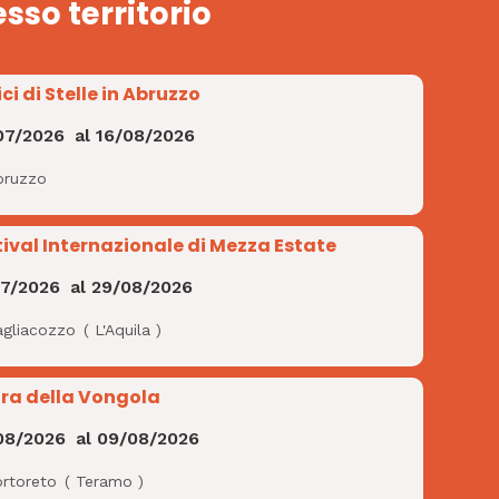
esso territorio
ci di Stelle in Abruzzo
07/2026
al
16/08/2026
bruzzo
tival Internazionale di Mezza Estate
07/2026
al
29/08/2026
agliacozzo
(
L'Aquila
)
ra della Vongola
08/2026
al
09/08/2026
ortoreto
(
Teramo
)