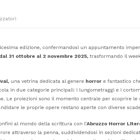
zzatori
icesima edizione, confermandosi un appuntamento imperdib
 dal 31 ottobre al 2 novembre 2025,
trasformando il wee
val,
una vetrina dedicata al genere
horror
e fantastico ch
cola in due categorie principali: i lungometraggi e i corto
iche. Le proiezioni sono il momento centrale per scoprire 
r candidare le proprie opere restano aperte con diverse sc
 confini al mondo della scrittura con l’
Abruzzo Horror Liter
 terrore attraverso la penna, suddividendosi in sezioni ded