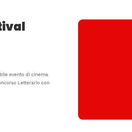
tival
ibile evento di cinema
oncorso Letterario con