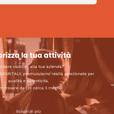
rizza la tua attività
i dare visibilità alla tua azienda?
to SAGRITALY, promuoviamo realtà selezionate per
qualità e autenticità.
tti trovare da chi cerca il meglio!
Scopri di più