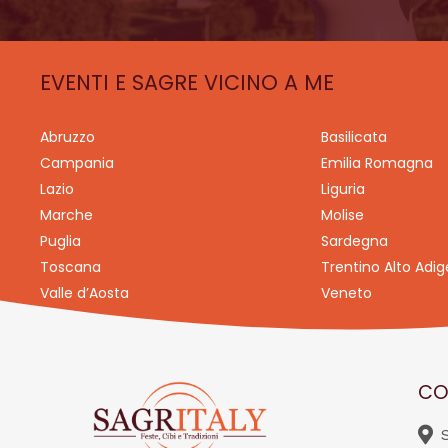
EVENTI E SAGRE VICINO A ME
Abruzzo
Basilicata
Campania
Emilia Romagna
Lazio
Liguria
Marche
Molise
Puglia
Sardegna
Toscana
Trentino Alto Adig
Valle d’Aosta
Veneto
CO