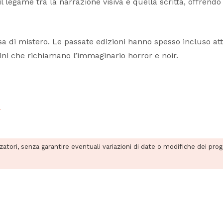
il legame tra la narrazione visiva e quella scritta, offrend
ensa di mistero. Le passate edizioni hanno spesso incluso at
dini che richiamano l’immaginario horror e noir.
l
zzatori, senza garantire eventuali variazioni di date o modifiche dei pro