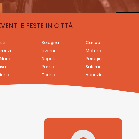
EVENTI E FESTE IN CITTÀ
sti
Bologna
Cuneo
irenze
Livorno
Matera
ilano
Napoli
Perugia
isa
Roma
Salerno
iena
Torino
Venezia