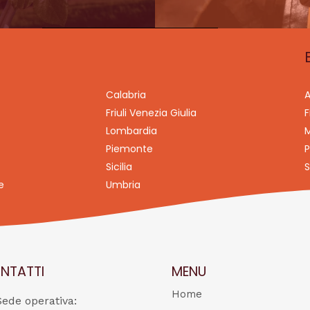
Calabria
A
Friuli Venezia Giulia
F
Lombardia
M
Piemonte
P
Sicilia
S
e
Umbria
NTATTI
MENU
Home
Sede operativa: