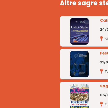
Altre sagre st
Cali
24/
A
Fes
31/
T
Sag
05/
T