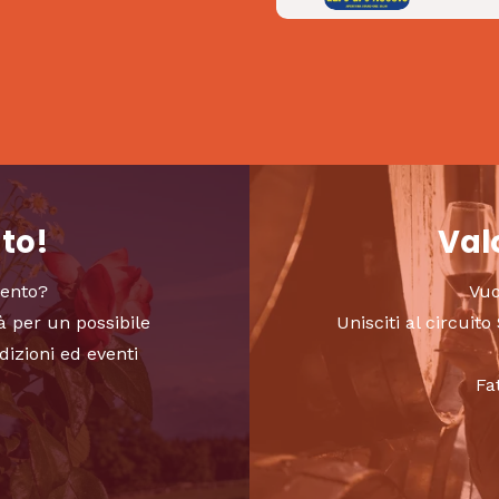
nto!
Valo
vento?
Vuo
à per un possibile
Unisciti al circui
dizioni ed eventi
Fa