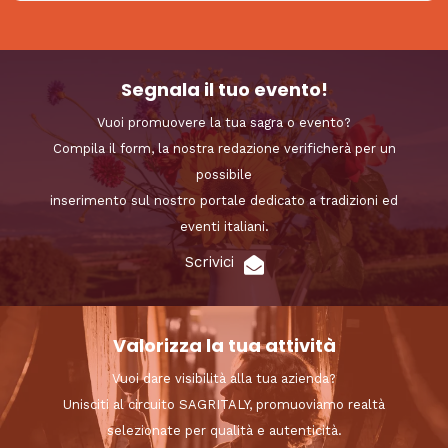
Segnala il tuo evento!
Vuoi promuovere la tua sagra o evento?
Compila il form, la nostra redazione verificherà per un
possibile
inserimento sul nostro portale dedicato a tradizioni ed
eventi italiani.
Scrivici
Valorizza la tua attività
Vuoi dare visibilità alla tua azienda?
Unisciti al circuito SAGRITALY, promuoviamo realtà
selezionate per qualità e autenticità.