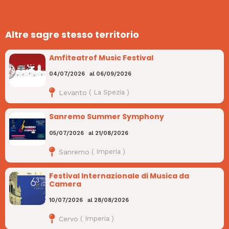
Altre sagre stesso territorio
Amfiteatrof Music Festival
04/07/2026
al
06/09/2026
Levanto
(
La Spezia
)
Sanremo Summer Symphony
05/07/2026
al
21/08/2026
Sanremo
(
Imperia
)
Festival Internazionale di Musica da
Camera
10/07/2026
al
28/08/2026
Cervo
(
Imperia
)