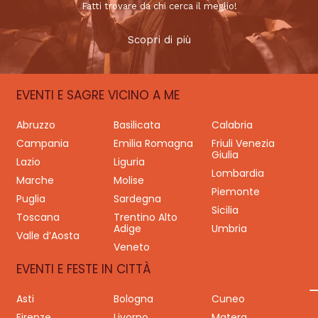
Fatti trovare da chi cerca il meglio!
Scopri di più
EVENTI E SAGRE VICINO A ME
Abruzzo
Basilicata
Calabria
Campania
Emilia Romagna
Friuli Venezia
Giulia
Lazio
Liguria
Lombardia
Marche
Molise
Piemonte
Puglia
Sardegna
Sicilia
Toscana
Trentino Alto
Adige
Umbria
Valle d’Aosta
Veneto
EVENTI E FESTE IN CITTÀ
Asti
Bologna
Cuneo
Firenze
Livorno
Matera