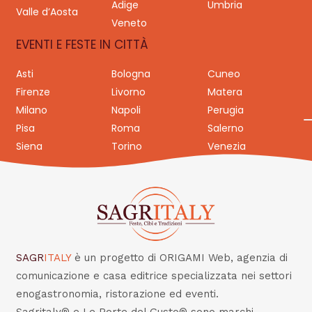
Adige
Umbria
Valle d’Aosta
Veneto
EVENTI E FESTE IN CITTÀ
Asti
Bologna
Cuneo
Firenze
Livorno
Matera
Milano
Napoli
Perugia
Pisa
Roma
Salerno
Siena
Torino
Venezia
SAGR
ITALY
è un progetto di ORIGAMI Web, agenzia di
comunicazione e casa editrice specializzata nei settori
enogastronomia, ristorazione ed eventi.