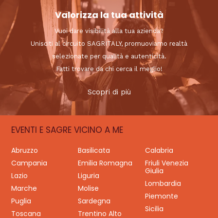
Valorizza la tua attività
Vuoi dare visibilità alla tua azienda?
Unisciti al circuito SAGRITALY, promuoviamo realtà
selezionate per qualità e autenticità.
Fatti trovare da chi cerca il meglio!
Scopri di più
EVENTI E SAGRE VICINO A ME
Abruzzo
Basilicata
Calabria
Campania
Emilia Romagna
Friuli Venezia
Giulia
Lazio
Liguria
Lombardia
Marche
Molise
Piemonte
Puglia
Sardegna
Sicilia
Toscana
Trentino Alto