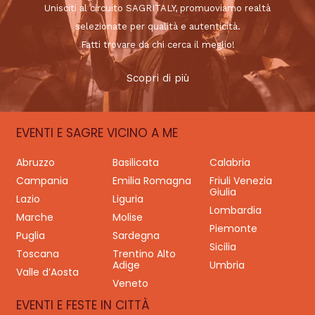
Unisciti al circuito SAGRITALY, promuoviamo realtà
selezionate per qualità e autenticità.
Fatti trovare da chi cerca il meglio!
Scopri di più
EVENTI E SAGRE VICINO A ME
Abruzzo
Basilicata
Calabria
Campania
Emilia Romagna
Friuli Venezia
Giulia
Lazio
Liguria
Lombardia
Marche
Molise
Piemonte
Puglia
Sardegna
Sicilia
Toscana
Trentino Alto
Adige
Umbria
Valle d’Aosta
Veneto
EVENTI E FESTE IN CITTÀ