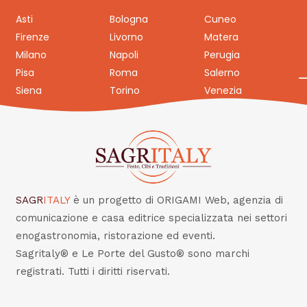
Asti
Bologna
Cuneo
Firenze
Livorno
Matera
Milano
Napoli
Perugia
Pisa
Roma
Salerno
Siena
Torino
Venezia
SAGR
ITALY
è un progetto di ORIGAMI Web, agenzia di
comunicazione e casa editrice specializzata nei settori
enogastronomia, ristorazione ed eventi.
Sagritaly® e Le Porte del Gusto® sono marchi
registrati. Tutti i diritti riservati.