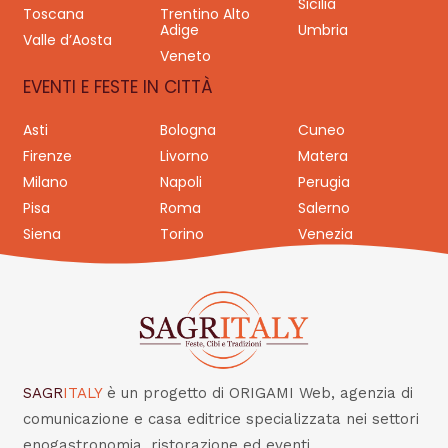
Sicilia
Toscana
Trentino Alto
Adige
Umbria
Valle d’Aosta
Veneto
EVENTI E FESTE IN CITTÀ
Asti
Bologna
Cuneo
Firenze
Livorno
Matera
Milano
Napoli
Perugia
Pisa
Roma
Salerno
Siena
Torino
Venezia
SAGR
ITALY
è un progetto di ORIGAMI Web, agenzia di
comunicazione e casa editrice specializzata nei settori
enogastronomia, ristorazione ed eventi.