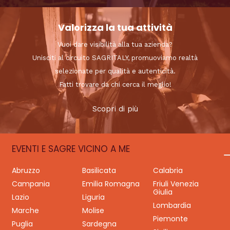
Valorizza la tua attività
Vuoi dare visibilità alla tua azienda?
Unisciti al circuito SAGRITALY, promuoviamo realtà
selezionate per qualità e autenticità.
Fatti trovare da chi cerca il meglio!
Scopri di più
EVENTI E SAGRE VICINO A ME
Abruzzo
Basilicata
Calabria
Campania
Emilia Romagna
Friuli Venezia
Giulia
Lazio
Liguria
Lombardia
Marche
Molise
Piemonte
Puglia
Sardegna