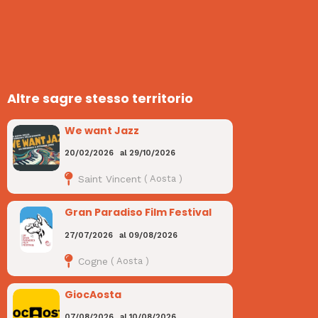
Altre sagre stesso territorio
We want Jazz
20/02/2026
al
29/10/2026
Saint Vincent
(
Aosta
)
Gran Paradiso Film Festival
27/07/2026
al
09/08/2026
Cogne
(
Aosta
)
GiocAosta
07/08/2026
al
10/08/2026