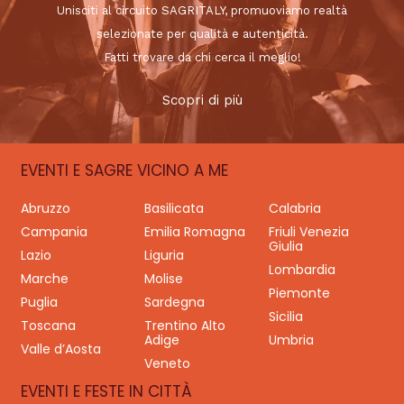
Unisciti al circuito SAGRITALY, promuoviamo realtà
selezionate per qualità e autenticità.
Fatti trovare da chi cerca il meglio!
Scopri di più
EVENTI E SAGRE VICINO A ME
Abruzzo
Basilicata
Calabria
Campania
Emilia Romagna
Friuli Venezia
Giulia
Lazio
Liguria
Lombardia
Marche
Molise
Piemonte
Puglia
Sardegna
Sicilia
Toscana
Trentino Alto
Adige
Umbria
Valle d’Aosta
Veneto
EVENTI E FESTE IN CITTÀ