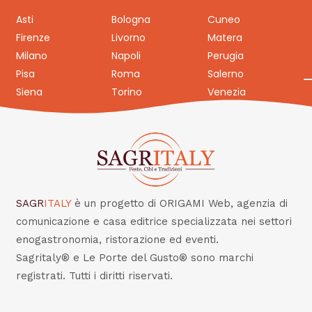
Asti
Bologna
Cuneo
Firenze
Livorno
Matera
Milano
Napoli
Perugia
Pisa
Roma
Salerno
Siena
Torino
Venezia
SAGR
ITALY
è un progetto di ORIGAMI Web, agenzia di
comunicazione e casa editrice specializzata nei settori
enogastronomia, ristorazione ed eventi.
Sagritaly® e Le Porte del Gusto® sono marchi
registrati. Tutti i diritti riservati.