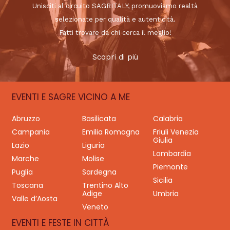
Unisciti al circuito SAGRITALY, promuoviamo realtà
selezionate per qualità e autenticità.
Fatti trovare da chi cerca il meglio!
Scopri di più
EVENTI E SAGRE VICINO A ME
Abruzzo
Basilicata
Calabria
Campania
Emilia Romagna
Friuli Venezia
Giulia
Lazio
Liguria
Lombardia
Marche
Molise
Piemonte
Puglia
Sardegna
Sicilia
Toscana
Trentino Alto
Adige
Umbria
Valle d’Aosta
Veneto
EVENTI E FESTE IN CITTÀ