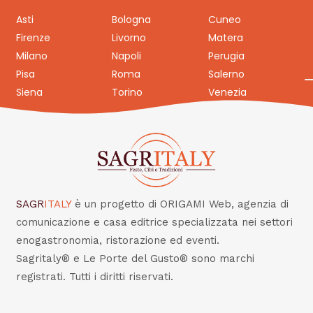
Asti
Bologna
Cuneo
Firenze
Livorno
Matera
Milano
Napoli
Perugia
Pisa
Roma
Salerno
Siena
Torino
Venezia
SAGR
ITALY
è un progetto di ORIGAMI Web, agenzia di
comunicazione e casa editrice specializzata nei settori
enogastronomia, ristorazione ed eventi.
Sagritaly® e Le Porte del Gusto® sono marchi
registrati. Tutti i diritti riservati.