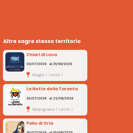
Altre sagre stesso territorio
Chiari di Luna
03/07/2026
al
31/08/2026
Maglie
(
Lecce
)
La Notte della Taranta
30/07/2026
al
22/08/2026
Melpignano
(
Lecce
)
Palio di Oria
30/07/2026
al
10/08/2026