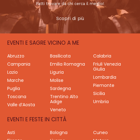
Fatti trovare da chi cerca il meglio!
Scopri di più
EVENTI E SAGRE VICINO A ME
Abruzzo
Basilicata
Calabria
Campania
Emilia Romagna
Friuli Venezia
Giulia
Lazio
Liguria
Lombardia
Marche
Molise
Piemonte
Puglia
Sardegna
Sicilia
Toscana
Trentino Alto
Adige
Umbria
Valle d’Aosta
Veneto
EVENTI E FESTE IN CITTÀ
Asti
Bologna
Cuneo