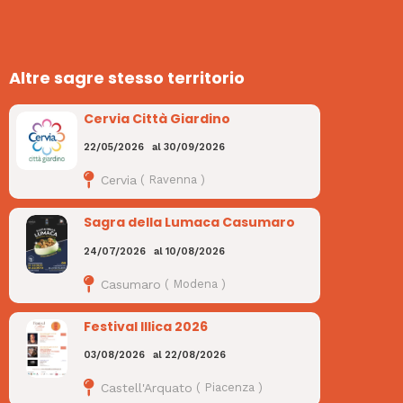
Altre sagre stesso territorio
Cervia Città Giardino
22/05/2026
al
30/09/2026
Cervia
(
Ravenna
)
Sagra della Lumaca Casumaro
24/07/2026
al
10/08/2026
Casumaro
(
Modena
)
Festival Illica 2026
03/08/2026
al
22/08/2026
Castell'Arquato
(
Piacenza
)