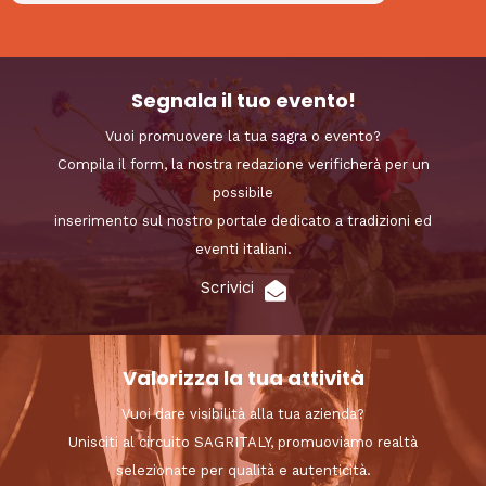
Segnala il tuo evento!
Vuoi promuovere la tua sagra o evento?
Compila il form, la nostra redazione verificherà per un
possibile
inserimento sul nostro portale dedicato a tradizioni ed
eventi italiani.
Scrivici
Valorizza la tua attività
Vuoi dare visibilità alla tua azienda?
Unisciti al circuito SAGRITALY, promuoviamo realtà
selezionate per qualità e autenticità.