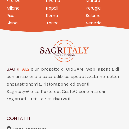
Firenze
Livorno
Matera
Milano
Napoli
Perugia
Pisa
Roma
Salerno
Siena
Torino
Venezia
SAGR
ITALY
è un progetto di ORIGAMI Web, agenzia di
comunicazione e casa editrice specializzata nei settori
enogastronomia, ristorazione ed eventi.
Sagritaly® e Le Porte del Gusto® sono marchi
registrati. Tutti i diritti riservati.
CONTATTI