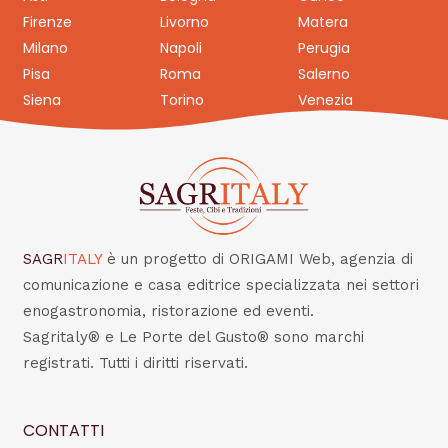
Firenze
Livorno
Matera
Milano
Napoli
Perugia
Pisa
Roma
Salerno
Siena
Torino
Venezia
SAGR
ITALY
è un progetto di ORIGAMI Web, agenzia di
comunicazione e casa editrice specializzata nei settori
enogastronomia, ristorazione ed eventi.
Sagritaly® e Le Porte del Gusto® sono marchi
registrati. Tutti i diritti riservati.
CONTATTI