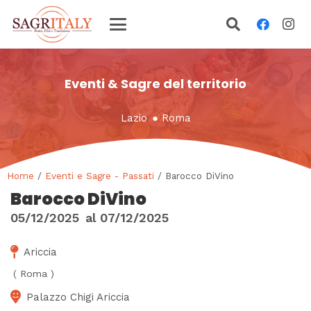
Eventi & Sagre del territorio
Lazio
●
Roma
Home
/
Eventi e Sagre - Passati
/ Barocco DiVino
Barocco DiVino
05/12/2025
al
07/12/2025
Ariccia
(
Roma
)
Palazzo Chigi Ariccia