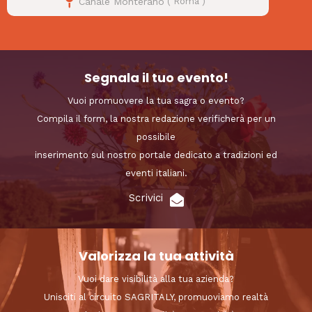
Canale Monterano
(
Roma
)
Segnala il tuo evento!
Vuoi promuovere la tua sagra o evento?
Compila il form, la nostra redazione verificherà per un
possibile
inserimento sul nostro portale dedicato a tradizioni ed
eventi italiani.
Scrivici
Valorizza la tua attività
Vuoi dare visibilità alla tua azienda?
Unisciti al circuito SAGRITALY, promuoviamo realtà