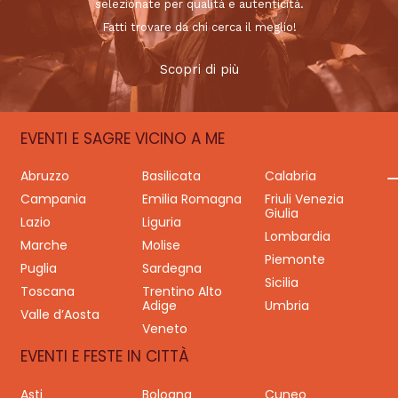
selezionate per qualità e autenticità.
Fatti trovare da chi cerca il meglio!
Scopri di più
EVENTI E SAGRE VICINO A ME
Abruzzo
Basilicata
Calabria
Campania
Emilia Romagna
Friuli Venezia
Giulia
Lazio
Liguria
Lombardia
Marche
Molise
Piemonte
Puglia
Sardegna
Sicilia
Toscana
Trentino Alto
Adige
Umbria
Valle d’Aosta
Veneto
EVENTI E FESTE IN CITTÀ
Asti
Bologna
Cuneo