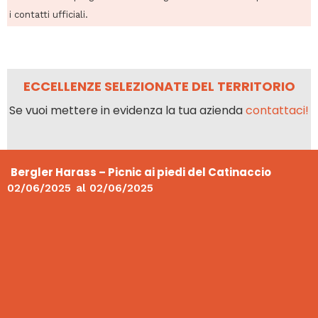
i contatti ufficiali.
ECCELLENZE SELEZIONATE DEL TERRITORIO
Se vuoi mettere in evidenza la tua azienda
contattaci!
Bergler Harass – Picnic ai piedi del Catinaccio
02/06/2025
al
02/06/2025