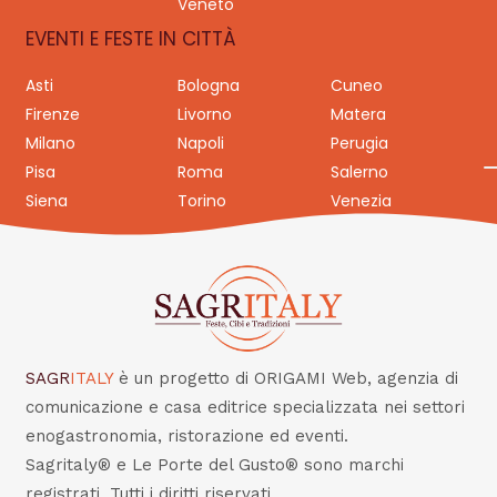
Veneto
EVENTI E FESTE IN CITTÀ
Asti
Bologna
Cuneo
Firenze
Livorno
Matera
Milano
Napoli
Perugia
Pisa
Roma
Salerno
Siena
Torino
Venezia
SAGR
ITALY
è un progetto di ORIGAMI Web, agenzia di
comunicazione e casa editrice specializzata nei settori
enogastronomia, ristorazione ed eventi.
Sagritaly® e Le Porte del Gusto® sono marchi
registrati. Tutti i diritti riservati.