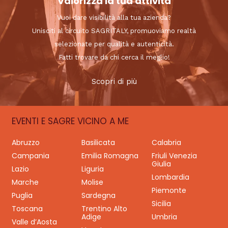
Valorizza la tua attività
Vuoi dare visibilità alla tua azienda?
Unisciti al circuito SAGRITALY, promuoviamo realtà
selezionate per qualità e autenticità.
Fatti trovare da chi cerca il meglio!
Scopri di più
EVENTI E SAGRE VICINO A ME
Abruzzo
Basilicata
Calabria
Campania
Emilia Romagna
Friuli Venezia
Giulia
Lazio
Liguria
Lombardia
Marche
Molise
Piemonte
Puglia
Sardegna
Sicilia
Toscana
Trentino Alto
Adige
Umbria
Valle d’Aosta