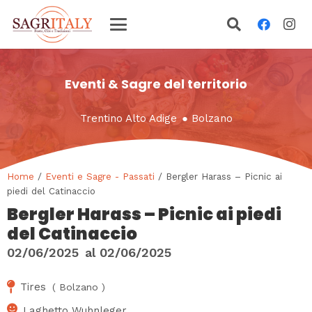
Eventi & Sagre del territorio
Trentino Alto Adige
●
Bolzano
Home
/
Eventi e Sagre - Passati
/ Bergler Harass – Picnic ai
piedi del Catinaccio
Bergler Harass – Picnic ai piedi
del Catinaccio
02/06/2025
al
02/06/2025
Tires
(
Bolzano
)
Laghetto Wuhnleger