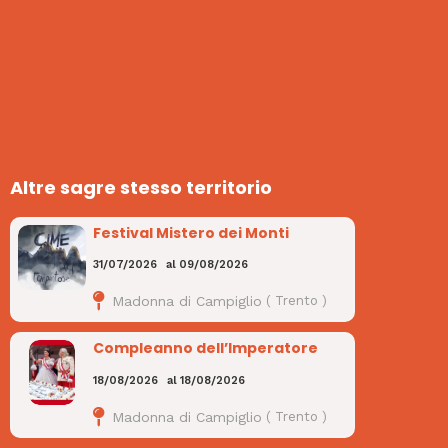
Altre sagre stesso territorio
Festival Mistero dei Monti
31/07/2026
al
09/08/2026
Madonna di Campiglio
(
Trento
)
Compleanno dell’Imperatore
18/08/2026
al
18/08/2026
Madonna di Campiglio
(
Trento
)