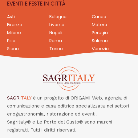
EVENTI E FESTE IN CITTÀ
Asti
Bologna
Cuneo
Firenze
Livorno
Matera
Milano
Napoli
Perugia
Pisa
Roma
Salerno
Siena
Torino
Venezia
SAGR
ITALY
è un progetto di ORIGAMI Web, agenzia di
comunicazione e casa editrice specializzata nei settori
enogastronomia, ristorazione ed eventi.
Sagritaly® e Le Porte del Gusto® sono marchi
registrati. Tutti i diritti riservati.