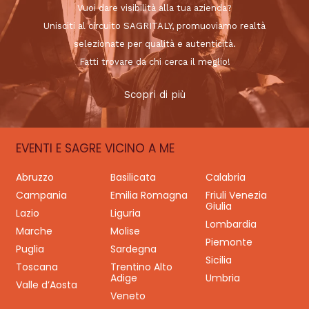
Vuoi dare visibilità alla tua azienda?
Unisciti al circuito SAGRITALY, promuoviamo realtà
selezionate per qualità e autenticità.
Fatti trovare da chi cerca il meglio!
Scopri di più
EVENTI E SAGRE VICINO A ME
Abruzzo
Basilicata
Calabria
Campania
Emilia Romagna
Friuli Venezia
Giulia
Lazio
Liguria
Lombardia
Marche
Molise
Piemonte
Puglia
Sardegna
Sicilia
Toscana
Trentino Alto
Adige
Umbria
Valle d’Aosta
Veneto