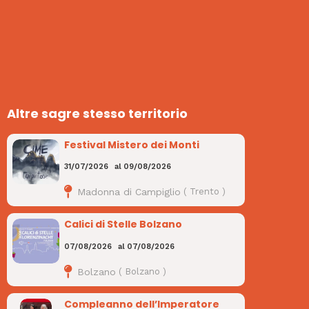
Altre sagre stesso territorio
Festival Mistero dei Monti
31/07/2026
al
09/08/2026
Madonna di Campiglio
(
Trento
)
Calici di Stelle Bolzano
07/08/2026
al
07/08/2026
Bolzano
(
Bolzano
)
Compleanno dell’Imperatore