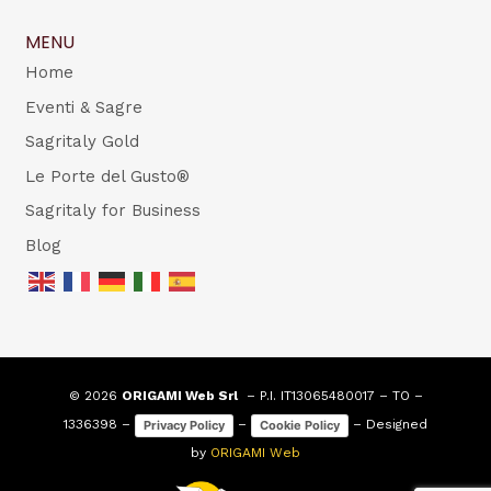
MENU
Home
Eventi & Sagre
Sagritaly Gold
Le Porte del Gusto®
Sagritaly for Business
Blog
© 2026
ORIGAMI Web Srl
– P.I. IT13065480017 – TO –
1336398 –
–
– Designed
Privacy Policy
Cookie Policy
by
ORIGAMI Web