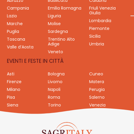
Abruzzo
Basilicata
Calabria
Campania
Emilia Romagna
Friuli Venezia
Giulia
Lazio
Liguria
Lombardia
Marche
Molise
Piemonte
Puglia
Sardegna
Sicilia
Toscana
Trentino Alto
Adige
Umbria
Valle d’Aosta
Veneto
EVENTI E FESTE IN CITTÀ
Asti
Bologna
Cuneo
Firenze
Livorno
Matera
Milano
Napoli
Perugia
Pisa
Roma
Salerno
Siena
Torino
Venezia