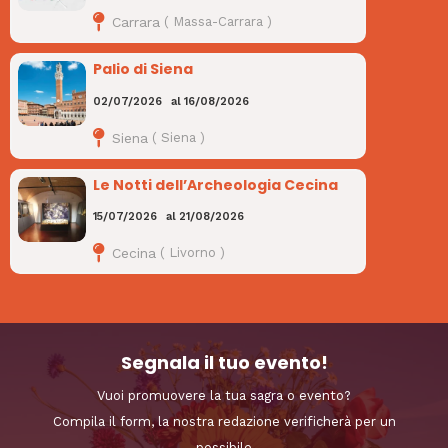
Carrara
(
Massa-Carrara
)
Palio di Siena
02/07/2026
al
16/08/2026
Siena
(
Siena
)
Le Notti dell’Archeologia Cecina
15/07/2026
al
21/08/2026
Cecina
(
Livorno
)
Segnala il tuo evento!
Vuoi promuovere la tua sagra o evento?
Compila il form, la nostra redazione verificherà per un
possibile