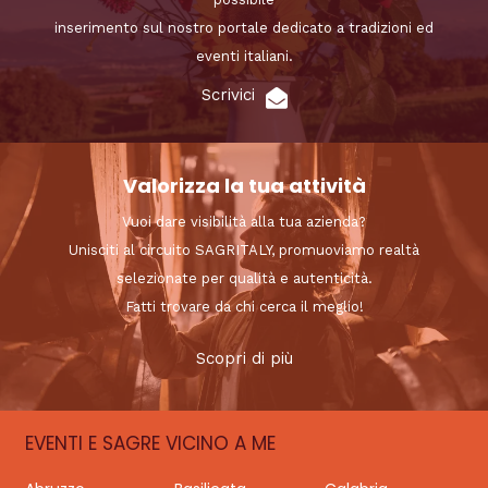
inserimento sul nostro portale dedicato a tradizioni ed
eventi italiani.
Scrivici
Valorizza la tua attività
Vuoi dare visibilità alla tua azienda?
Unisciti al circuito SAGRITALY, promuoviamo realtà
selezionate per qualità e autenticità.
Fatti trovare da chi cerca il meglio!
Scopri di più
EVENTI E SAGRE VICINO A ME