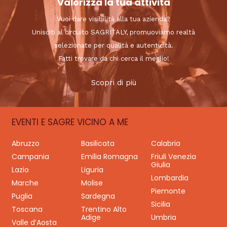
Valorizza la tua attività
Vuoi dare visibilità alla tua azienda?
Unisciti al circuito SAGRITALY, promuoviamo realtà
selezionate per qualità e autenticità.
Fatti trovare da chi cerca il meglio!
Scopri di più
EVENTI E SAGRE VICINO A ME
Abruzzo
Basilicata
Calabria
Campania
Emilia Romagna
Friuli Venezia
Giulia
Lazio
Liguria
Lombardia
Marche
Molise
Piemonte
Puglia
Sardegna
Sicilia
Toscana
Trentino Alto
Adige
Umbria
Valle d’Aosta