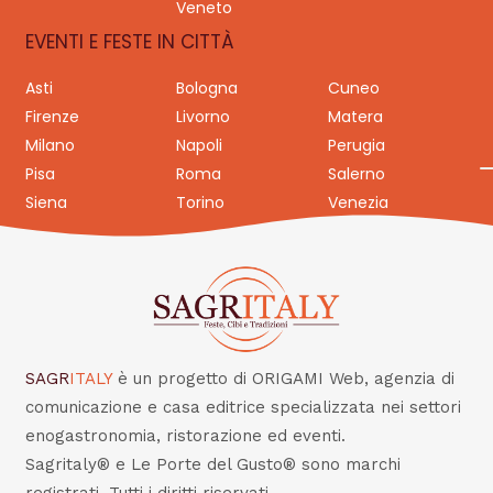
Veneto
EVENTI E FESTE IN CITTÀ
Asti
Bologna
Cuneo
Firenze
Livorno
Matera
Milano
Napoli
Perugia
Pisa
Roma
Salerno
Siena
Torino
Venezia
SAGR
ITALY
è un progetto di ORIGAMI Web, agenzia di
comunicazione e casa editrice specializzata nei settori
enogastronomia, ristorazione ed eventi.
Sagritaly® e Le Porte del Gusto® sono marchi