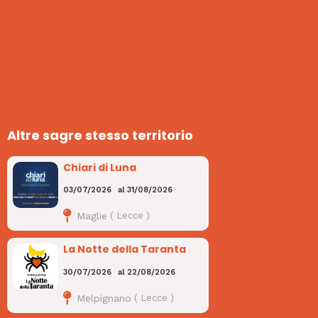
Altre sagre stesso territorio
Chiari di Luna
03/07/2026
al
31/08/2026
Maglie
(
Lecce
)
La Notte della Taranta
30/07/2026
al
22/08/2026
Melpignano
(
Lecce
)