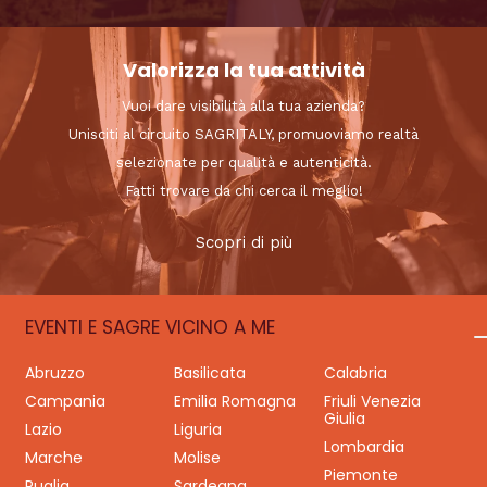
Valorizza la tua attività
Vuoi dare visibilità alla tua azienda?
Unisciti al circuito SAGRITALY, promuoviamo realtà
selezionate per qualità e autenticità.
Fatti trovare da chi cerca il meglio!
Scopri di più
EVENTI E SAGRE VICINO A ME
Abruzzo
Basilicata
Calabria
Campania
Emilia Romagna
Friuli Venezia
Giulia
Lazio
Liguria
Lombardia
Marche
Molise
Piemonte
Puglia
Sardegna