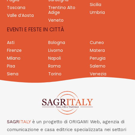
Sicilia
Toscana
Trentino Alto
Adige
Umbria
Valle d’Aosta
Veneto
EVENTI E FESTE IN CITTÀ
Asti
Bologna
Cuneo
Firenze
Livorno
Matera
Milano
Napoli
Perugia
Pisa
Roma
Salerno
Siena
Torino
Venezia
SAGR
ITALY
è un progetto di ORIGAMI Web, agenzia di
comunicazione e casa editrice specializzata nei settori