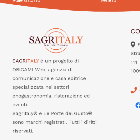
Valle d’Aosta
Veneto
CO
Str
SAGR
ITALY
è un progetto di
111
ORIGAMI Web, agenzia di
100
comunicazione e casa editrice
specializzata nei settori
enogastronomia, ristorazione ed
eventi.
Sagritaly® e Le Porte del Gusto®
sono marchi registrati. Tutti i diritti
riservati.