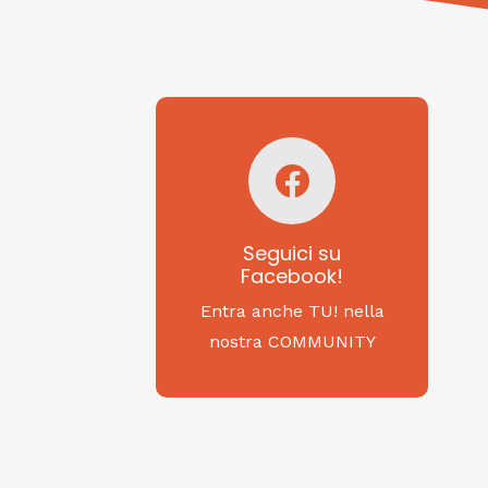
Seguici su
Facebook!
SAGRITALY
Seguici su
Facebook!
Feste, cibi e tradizioni
da Nord a Sud...
Entra anche TU! nella
nostra COMMUNITY