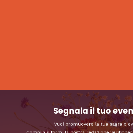
Segnala il tuo eve
Vuoi promuovere la tua sagra o e
Compila il form, la nostra redazione verificher