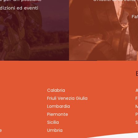
dizioni ed eventi
Fa
Calabria
A
Friuli Venezia Giulia
F
Lombardia
M
Piemonte
P
Sicilia
S
e
Umbria