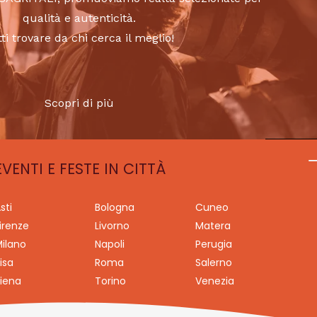
qualità e autenticità.
tti trovare da chi cerca il meglio!
Scopri di più
EVENTI E FESTE IN CITTÀ
sti
Bologna
Cuneo
irenze
Livorno
Matera
ilano
Napoli
Perugia
isa
Roma
Salerno
iena
Torino
Venezia