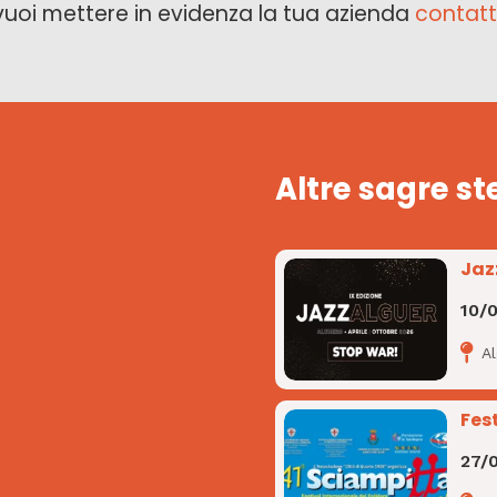
vuoi mettere in evidenza la tua azienda
contatt
Altre sagre st
Jaz
10/
A
Fes
27/