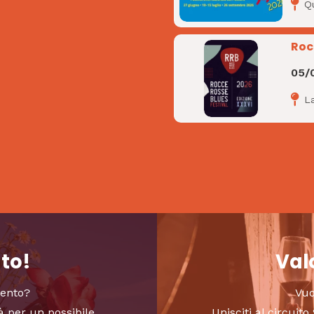
Q
Roc
05/
L
nto!
Valo
vento?
Vuo
à per un possibile
Unisciti al circui