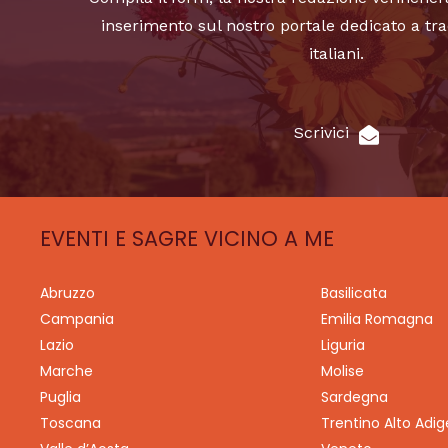
inserimento sul nostro portale dedicato a tra
italiani.
Scrivici
EVENTI E SAGRE VICINO A ME
Abruzzo
Basilicata
Campania
Emilia Romagna
Lazio
Liguria
Marche
Molise
Puglia
Sardegna
Toscana
Trentino Alto Adig