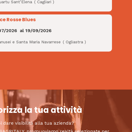
uartu Sant’Elena
(
Cagliari
)
ce Rosse Blues
07/2026
al
19/09/2026
anusei e Santa Maria Navarrese
(
Ogliastra
)
rizza la tua attività
i dare visibilità alla tua azienda?
to SAGRITALY, promuoviamo realtà selezionate per