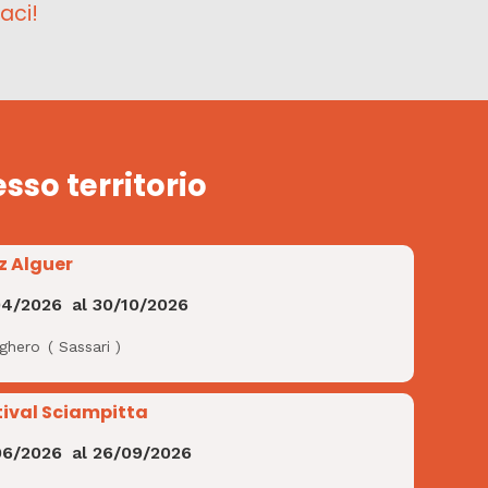
aci!
esso territorio
z Alguer
04/2026
al
30/10/2026
lghero
(
Sassari
)
tival Sciampitta
06/2026
al
26/09/2026