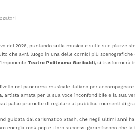
zzatori
rivo del 2026, puntando sulla musica e sulle sue piazze stor
ito che avrà luogo in una delle cornici più scenografiche 
ll’imponente
Teatro Politeama Garibaldi,
si trasformerà i
 livello nel panorama musicale italiano per accompagnare i
a,
artista amata per la sua voce inconfondibile e la sua ver
ul palco promette di regalare al pubblico momenti di gran
and guidata dal carismatico Stash, che negli ultimi anni ha
oro energia rock-pop e i loro successi garantiscono che la f