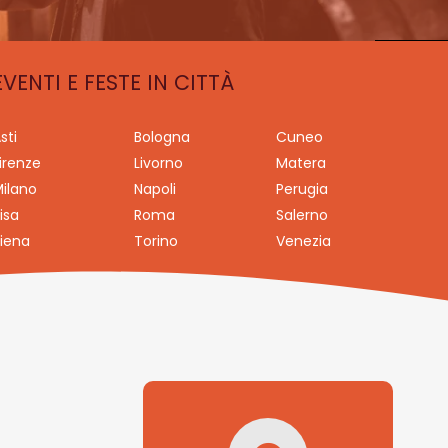
EVENTI E FESTE IN CITTÀ
sti
Bologna
Cuneo
irenze
Livorno
Matera
ilano
Napoli
Perugia
isa
Roma
Salerno
iena
Torino
Venezia