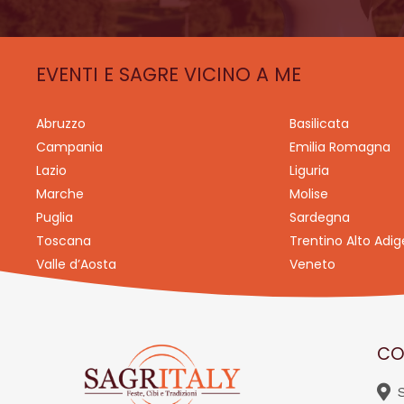
EVENTI E SAGRE VICINO A ME
Abruzzo
Basilicata
Campania
Emilia Romagna
Lazio
Liguria
Marche
Molise
Puglia
Sardegna
Toscana
Trentino Alto Adig
Valle d’Aosta
Veneto
CO