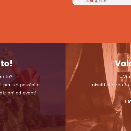
nto!
Valo
vento?
Vuo
à per un possibile
Unisciti al circui
dizioni ed eventi
Fa