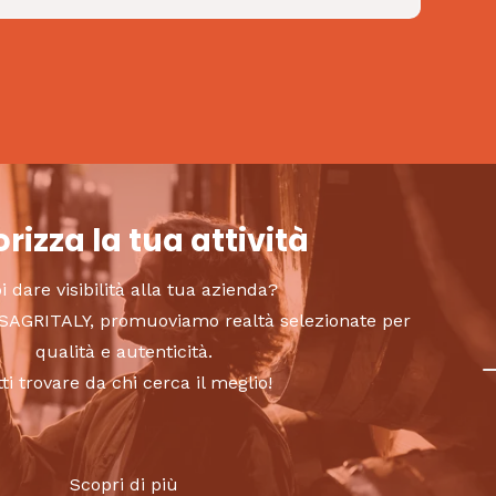
rizza la tua attività
i dare visibilità alla tua azienda?
to SAGRITALY, promuoviamo realtà selezionate per
qualità e autenticità.
tti trovare da chi cerca il meglio!
Scopri di più