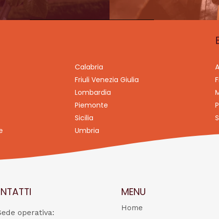
Calabria
A
Friuli Venezia Giulia
F
Lombardia
M
Piemonte
P
Sicilia
S
e
Umbria
NTATTI
MENU
Home
Sede operativa: