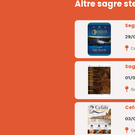
Altre sagre st
Seg
29/
C
Sag
01/
G
Cef
03/
C