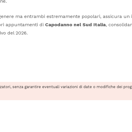
ne.
per genere ma entrambi estremamente popolari, assicura un
iori appuntamenti di
Capodanno nel Sud Italia
, consolida
rivo del 2026.
zzatori, senza garantire eventuali variazioni di date o modifiche dei pro