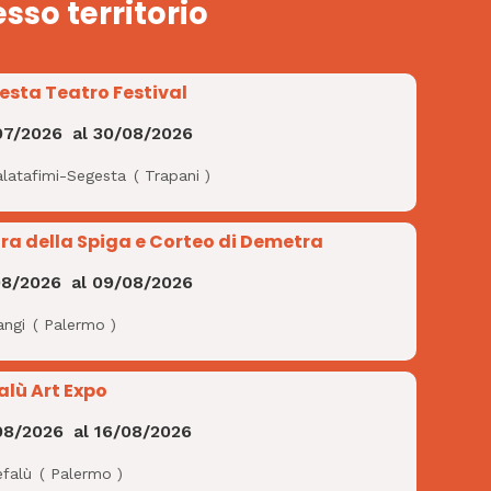
esso territorio
esta Teatro Festival
07/2026
al
30/08/2026
alatafimi-Segesta
(
Trapani
)
ra della Spiga e Corteo di Demetra
08/2026
al
09/08/2026
angi
(
Palermo
)
alù Art Expo
08/2026
al
16/08/2026
efalù
(
Palermo
)