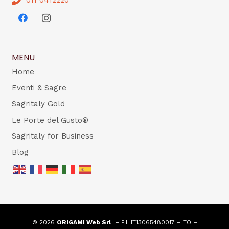
MENU
Home
Eventi & Sagre
Sagritaly Gold
Le Porte del Gusto®
Sagritaly for Business
Blog
© 2026
ORIGAMI Web Srl
– P.I. IT13065480017 – TO –