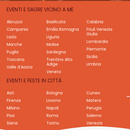
EVENTI E SAGRE VICINO A ME
Abruzzo
Basilicata
Calabria
Campania
Emilia Romagna
Friuli Venezia
Giulia
Lazio
Liguria
Lombardia
Marche
Molise
Piemonte
Puglia
Sardegna
Sicilia
Toscana
Trentino Alto
Adige
Umbria
Valle d’Aosta
Veneto
EVENTI E FESTE IN CITTÀ
Asti
Bologna
Cuneo
Firenze
Livorno
Matera
Milano
Napoli
Perugia
Pisa
Roma
Salerno
Siena
Torino
Venezia