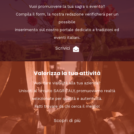
Vuoi promuovere la tua sagra o evento?
Compila il form, la nostra redazione verificherà per un
possibile
inserimento sul nostro portale dedicato a tradizioni ed
eventi italiani.
Scrivici
Valorizza la tua attività
Vuoi dare visibilità alla tua azienda?
Unisciti al circuito SAGRITALY, promuoviamo realtà
selezionate per qualità e autenticità.
Fatti trovare da chi cerca il meglio!
Scopri di più