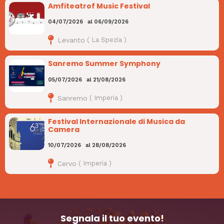
Amfiteatrof Music Festival
04/07/2026
al
06/09/2026
Levanto
(
La Spezia
)
Sanremo Summer Symphony
05/07/2026
al
21/08/2026
Sanremo
(
Imperia
)
Festival Internazionale di Musica da
Camera
10/07/2026
al
28/08/2026
Cervo
(
Imperia
)
Segnala il tuo evento!