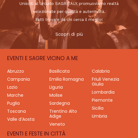
Unisciti al circuito SAGRITALY, promuoviamo realtà
selezionate per qualità e autenticità.
Fatti trovare da chi cerca il meglio!
Scopri di più
EVENTI E SAGRE VICINO A ME
Abruzzo
Basilicata
Calabria
Campania
Emilia Romagna
Friuli Venezia
Giulia
Lazio
Liguria
Lombardia
Marche
Molise
Piemonte
Puglia
Sardegna
Sicilia
Toscana
Trentino Alto
Adige
Umbria
Valle d’Aosta
Veneto
EVENTI E FESTE IN CITTÀ