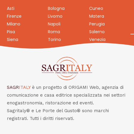
Asti
Bologna
Cuneo
Firenze
Livorno
Matera
Milano
Napoli
Perugia
Pisa
Roma
Salerno
Siena
Torino
Venezia
SAGR
ITALY
è un progetto di ORIGAMI Web, agenzia di
comunicazione e casa editrice specializzata nei settori
enogastronomia, ristorazione ed eventi.
Sagritaly® e Le Porte del Gusto® sono marchi
registrati. Tutti i diritti riservati.