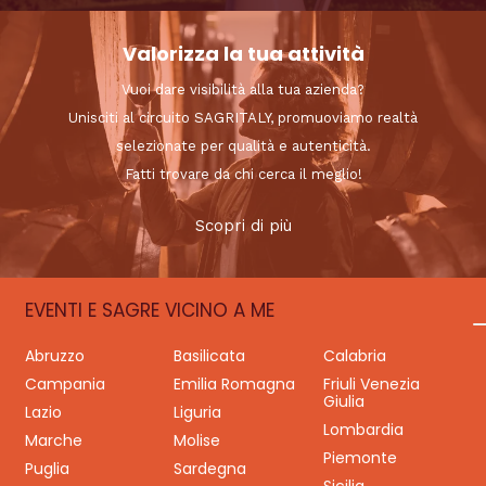
Valorizza la tua attività
Vuoi dare visibilità alla tua azienda?
Unisciti al circuito SAGRITALY, promuoviamo realtà
selezionate per qualità e autenticità.
Fatti trovare da chi cerca il meglio!
Scopri di più
EVENTI E SAGRE VICINO A ME
Abruzzo
Basilicata
Calabria
Campania
Emilia Romagna
Friuli Venezia
Giulia
Lazio
Liguria
Lombardia
Marche
Molise
Piemonte
Puglia
Sardegna