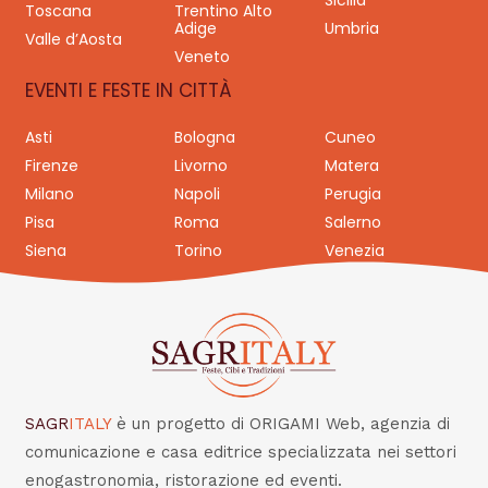
Sicilia
Toscana
Trentino Alto
Adige
Umbria
Valle d’Aosta
Veneto
EVENTI E FESTE IN CITTÀ
Asti
Bologna
Cuneo
Firenze
Livorno
Matera
Milano
Napoli
Perugia
Pisa
Roma
Salerno
Siena
Torino
Venezia
SAGR
ITALY
è un progetto di ORIGAMI Web, agenzia di
comunicazione e casa editrice specializzata nei settori
enogastronomia, ristorazione ed eventi.