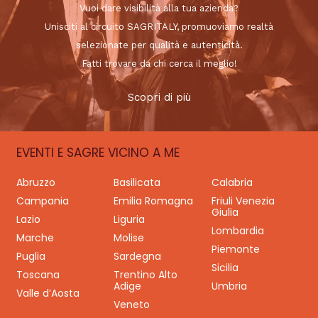
Vuoi dare visibilità alla tua azienda?
Unisciti al circuito SAGRITALY, promuoviamo realtà
selezionate per qualità e autenticità.
Fatti trovare da chi cerca il meglio!
Scopri di più
EVENTI E SAGRE VICINO A ME
Abruzzo
Basilicata
Calabria
Campania
Emilia Romagna
Friuli Venezia
Giulia
Lazio
Liguria
Lombardia
Marche
Molise
Piemonte
Puglia
Sardegna
Sicilia
Toscana
Trentino Alto
Adige
Umbria
Valle d’Aosta
Veneto