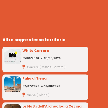
Altre sagre stesso territorio
White Carrara
05/06/2026
al
30/08/2026
Carrara
(
Massa-Carrara
)
Palio di Siena
02/07/2026
al
16/08/2026
Siena
(
Siena
)
Le Notti dell’Archeologia Cecina