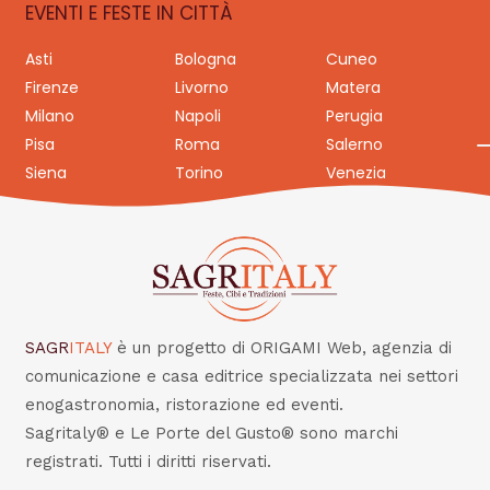
EVENTI E FESTE IN CITTÀ
Asti
Bologna
Cuneo
Firenze
Livorno
Matera
Milano
Napoli
Perugia
Pisa
Roma
Salerno
Siena
Torino
Venezia
SAGR
ITALY
è un progetto di ORIGAMI Web, agenzia di
comunicazione e casa editrice specializzata nei settori
enogastronomia, ristorazione ed eventi.
Sagritaly® e Le Porte del Gusto® sono marchi
registrati. Tutti i diritti riservati.