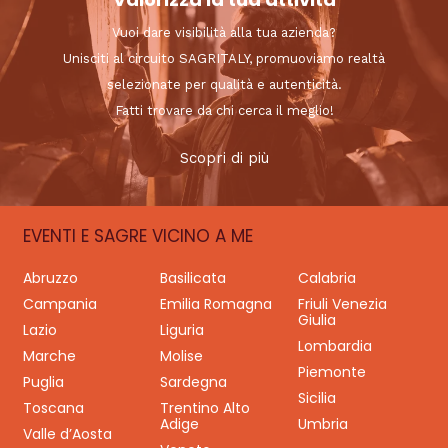
Vuoi dare visibilità alla tua azienda?
Unisciti al circuito SAGRITALY, promuoviamo realtà
selezionate per qualità e autenticità.
Fatti trovare da chi cerca il meglio!
Scopri di più
EVENTI E SAGRE VICINO A ME
Abruzzo
Basilicata
Calabria
Campania
Emilia Romagna
Friuli Venezia
Giulia
Lazio
Liguria
Lombardia
Marche
Molise
Piemonte
Puglia
Sardegna
Sicilia
Toscana
Trentino Alto
Adige
Umbria
Valle d’Aosta