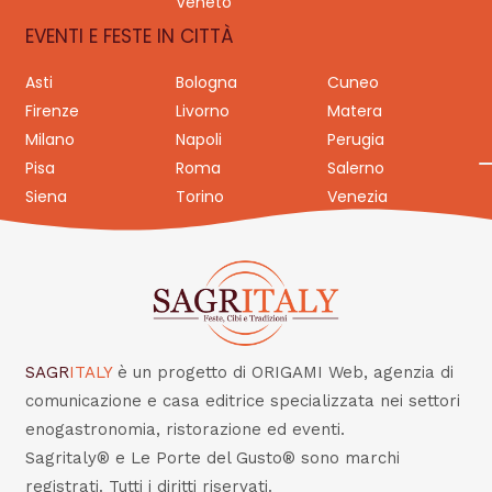
Veneto
EVENTI E FESTE IN CITTÀ
Asti
Bologna
Cuneo
Firenze
Livorno
Matera
Milano
Napoli
Perugia
Pisa
Roma
Salerno
Siena
Torino
Venezia
SAGR
ITALY
è un progetto di ORIGAMI Web, agenzia di
comunicazione e casa editrice specializzata nei settori
enogastronomia, ristorazione ed eventi.
Sagritaly® e Le Porte del Gusto® sono marchi
registrati. Tutti i diritti riservati.