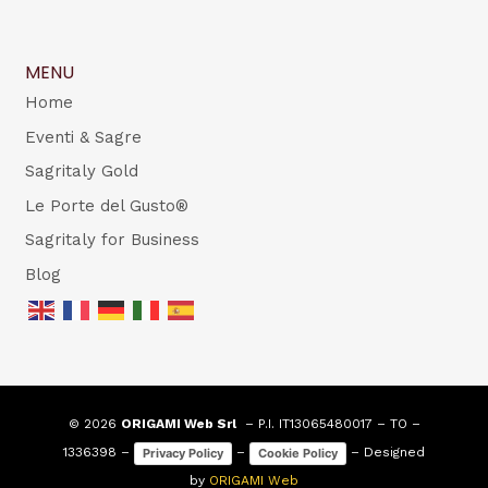
MENU
Home
Eventi & Sagre
Sagritaly Gold
Le Porte del Gusto®
Sagritaly for Business
Blog
© 2026
ORIGAMI Web Srl
– P.I. IT13065480017 – TO –
1336398 –
–
– Designed
Privacy Policy
Cookie Policy
by
ORIGAMI Web