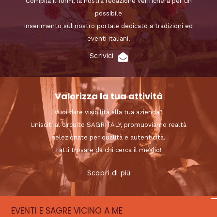
Compila il form, la nostra redazione verificherà per un
possibile
inserimento sul nostro portale dedicato a tradizioni ed
eventi italiani.
Scrivici
Valorizza la tua attività
Vuoi dare visibilità alla tua azienda?
Unisciti al circuito SAGRITALY, promuoviamo realtà
selezionate per qualità e autenticità.
Fatti trovare da chi cerca il meglio!
Scopri di più
EVENTI E SAGRE VICINO A ME