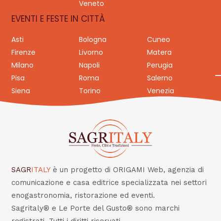
Veneto
EVENTI E FESTE IN CITTÀ
Asti
Bologna
Cuneo
Firenze
Livorno
Matera
Milano
Napoli
Perugia
Pisa
Roma
Salerno
Siena
Torino
Venezia
SAGR
ITALY
è un progetto di ORIGAMI Web, agenzia di
comunicazione e casa editrice specializzata nei settori
enogastronomia, ristorazione ed eventi.
Sagritaly® e Le Porte del Gusto® sono marchi