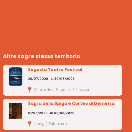
Altre sagre stesso territorio
Segesta Teatro Festival
29/07/2026
al
30/08/2026
Calatafimi-Segesta
(
Trapani
)
Sagra della Spiga e Corteo di Demetra
01/08/2026
al
09/08/2026
Gangi
(
Palermo
)