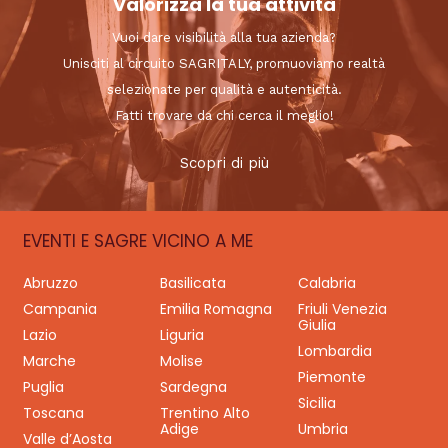
Valorizza la tua attività
Vuoi dare visibilità alla tua azienda?
Unisciti al circuito SAGRITALY, promuoviamo realtà
selezionate per qualità e autenticità.
Fatti trovare da chi cerca il meglio!
Scopri di più
EVENTI E SAGRE VICINO A ME
Abruzzo
Basilicata
Calabria
Campania
Emilia Romagna
Friuli Venezia
Giulia
Lazio
Liguria
Lombardia
Marche
Molise
Piemonte
Puglia
Sardegna
Sicilia
Toscana
Trentino Alto
Adige
Umbria
Valle d’Aosta