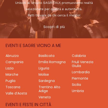
Unisciti al circuito SAGRITALY, promuoviamo realtà
selezionate per qualità e autenticità.
Fatti trovare da chi cerca il meglio!
Scopri di più
EVENTI E SAGRE VICINO A ME
Abruzzo
Basilicata
Calabria
Campania
Emilia Romagna
Friuli Venezia
Giulia
Lazio
Liguria
Lombardia
Marche
Molise
Piemonte
Puglia
Sardegna
Sicilia
Toscana
Trentino Alto
Adige
Umbria
Valle d’Aosta
Veneto
EVENTI E FESTE IN CITTÀ