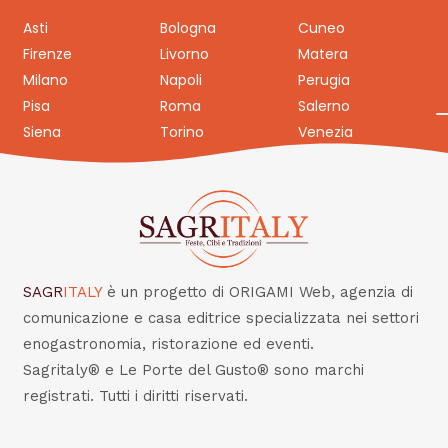
Asti
Bologna
Cuneo
Firenze
Livorno
Matera
Milano
Napoli
Perugia
Pisa
Roma
Salerno
Siena
Torino
Venezia
SAGR
ITALY
è un progetto di ORIGAMI Web, agenzia di
comunicazione e casa editrice specializzata nei settori
enogastronomia, ristorazione ed eventi.
Sagritaly® e Le Porte del Gusto® sono marchi
registrati. Tutti i diritti riservati.