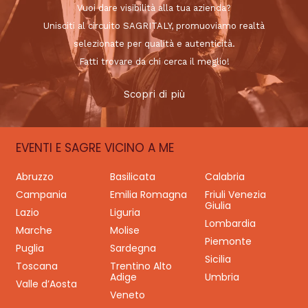
Vuoi dare visibilità alla tua azienda?
Unisciti al circuito SAGRITALY, promuoviamo realtà
selezionate per qualità e autenticità.
Fatti trovare da chi cerca il meglio!
Scopri di più
EVENTI E SAGRE VICINO A ME
Abruzzo
Basilicata
Calabria
Campania
Emilia Romagna
Friuli Venezia
Giulia
Lazio
Liguria
Lombardia
Marche
Molise
Piemonte
Puglia
Sardegna
Sicilia
Toscana
Trentino Alto
Adige
Umbria
Valle d’Aosta
Veneto