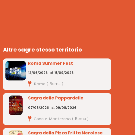
Altre sagre stesso territorio
Roma Summer Fest
12/06/2026
al
15/09/2026
Roma
(
Roma
)
Sagra delle Pappardelle
07/08/2026
al
09/08/2026
Canale Monterano
(
Roma
)
Sagra della Pizza Fritta Nerolese