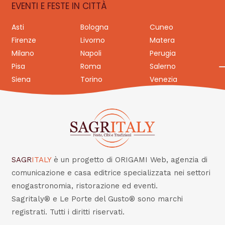
EVENTI E FESTE IN CITTÀ
Asti
Bologna
Cuneo
Firenze
Livorno
Matera
Milano
Napoli
Perugia
Pisa
Roma
Salerno
Siena
Torino
Venezia
SAGR
ITALY
è un progetto di ORIGAMI Web, agenzia di
comunicazione e casa editrice specializzata nei settori
enogastronomia, ristorazione ed eventi.
Sagritaly® e Le Porte del Gusto® sono marchi
registrati. Tutti i diritti riservati.