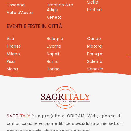
Sicilia
Toscana
Trentino Alto
Adige
Umbria
Valle d’Aosta
Veneto
EVENTI E FESTE IN CITTÀ
Asti
Bologna
Cuneo
Firenze
Livorno
Matera
Milano
Napoli
Perugia
Pisa
Roma
Salerno
Siena
Torino
Venezia
SAGR
ITALY
è un progetto di ORIGAMI Web, agenzia di
comunicazione e casa editrice specializzata nei settori