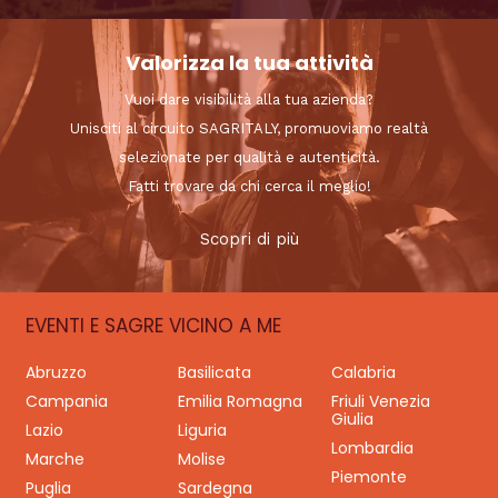
Valorizza la tua attività
Vuoi dare visibilità alla tua azienda?
Unisciti al circuito SAGRITALY, promuoviamo realtà
selezionate per qualità e autenticità.
Fatti trovare da chi cerca il meglio!
Scopri di più
EVENTI E SAGRE VICINO A ME
Abruzzo
Basilicata
Calabria
Campania
Emilia Romagna
Friuli Venezia
Giulia
Lazio
Liguria
Lombardia
Marche
Molise
Piemonte
Puglia
Sardegna