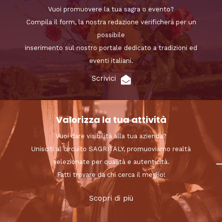
Vuoi promuovere la tua sagra o evento?
Compila il form, la nostra redazione verificherà per un
possibile
inserimento sul nostro portale dedicato a tradizioni ed
eventi italiani.
Scrivici
Valorizza la tua attività
Vuoi dare visibilità alla tua azienda?
Unisciti al circuito SAGRITALY, promuoviamo realtà
selezionate per qualità e autenticità.
Fatti trovare da chi cerca il meglio!
Scopri di più