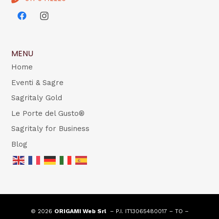
MENU
Home
Eventi & Sagre
Sagritaly Gold
Le Porte del Gusto®
Sagritaly for Business
Blog
© 2026
ORIGAMI Web Srl
– P.I. IT13065480017 – TO –