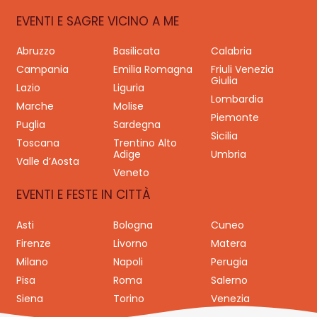
EVENTI E SAGRE VICINO A ME
Abruzzo
Basilicata
Calabria
Campania
Emilia Romagna
Friuli Venezia
Giulia
Lazio
Liguria
Lombardia
Marche
Molise
Piemonte
Puglia
Sardegna
Sicilia
Toscana
Trentino Alto
Adige
Umbria
Valle d’Aosta
Veneto
EVENTI E FESTE IN CITTÀ
Asti
Bologna
Cuneo
Firenze
Livorno
Matera
Milano
Napoli
Perugia
Pisa
Roma
Salerno
Siena
Torino
Venezia