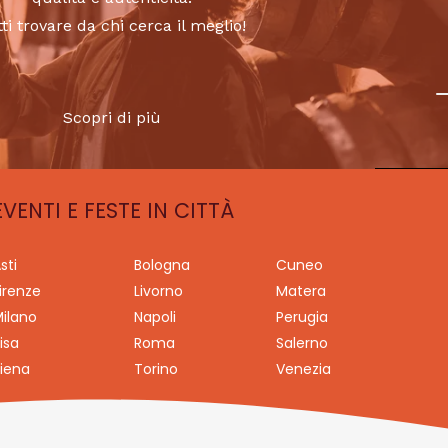
tti trovare da chi cerca il meglio!
Scopri di più
EVENTI E FESTE IN CITTÀ
sti
Bologna
Cuneo
irenze
Livorno
Matera
ilano
Napoli
Perugia
isa
Roma
Salerno
iena
Torino
Venezia