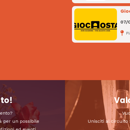
Gio
07/
P
nto!
Valo
vento?
Vuo
à per un possibile
Unisciti al circui
dizioni ed eventi