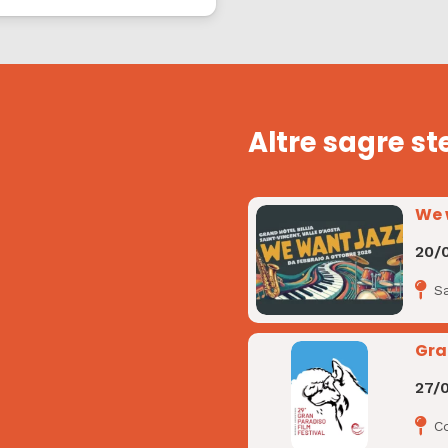
Altre sagre st
We 
20/
Sa
Gra
27/
C