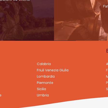
Fa
Calabria
A
Friuli Venezia Giulia
F
Lombardia
M
Piemonte
P
Sicilia
S
e
Umbria