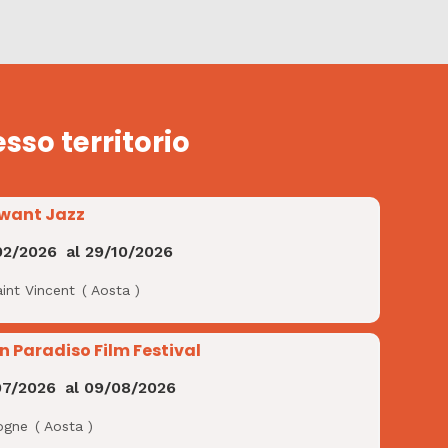
esso territorio
want Jazz
02/2026
al
29/10/2026
int Vincent
(
Aosta
)
n Paradiso Film Festival
07/2026
al
09/08/2026
ogne
(
Aosta
)