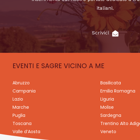
italiani.
Scrivici
EVENTI E SAGRE VICINO A ME
Abruzzo
Basilicata
Campania
Emilia Romagna
Lazio
Liguria
Marche
Molise
Puglia
Sardegna
Toscana
Trentino Alto Adig
Valle d’Aosta
Veneto