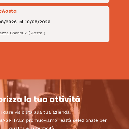
cAosta
08/2026
al
10/08/2026
iazza Chanoux
(
Aosta
)
rizza la tua attività
i dare visibilità alla tua azienda?
to SAGRITALY, promuoviamo realtà selezionate per
qualità e autenticità.