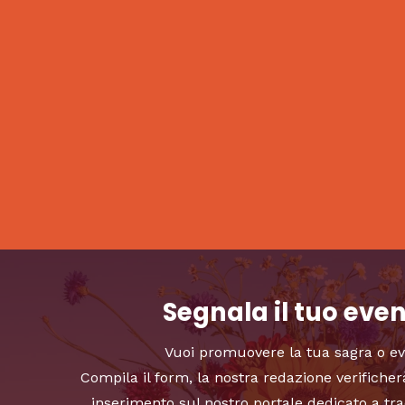
Segnala il tuo eve
Vuoi promuovere la tua sagra o e
Compila il form, la nostra redazione verificher
inserimento sul nostro portale dedicato a tra