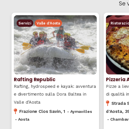
Se 
Servizi
Valle d’Aosta
Ristorazi
Rafting Republic
Pizzeria 
Rafting, hydrospeed e kayak: avventura
Pizze a liev
e divertimento sulla Dora Baltea in
di qualità 
Valle d’Aosta
Strada S
Frazione Clos Savin, 1
d'Aosta, 3
-
Aymavilles
-
Aosta
-
Chambav