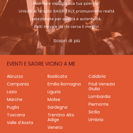
Vuoi dare visibilità alla tua azienda?
Unisciti al circuito SAGRITALY, promuoviamo realtà
selezionate per qualità e autenticità.
Fatti trovare da chi cerca il meglio!
Scopri di più
EVENTI E SAGRE VICINO A ME
Abruzzo
Basilicata
Calabria
Campania
Emilia Romagna
Friuli Venezia
Giulia
Lazio
Liguria
Lombardia
Marche
Molise
Piemonte
Puglia
Sardegna
Sicilia
Toscana
Trentino Alto
Adige
Umbria
Valle d’Aosta
Veneto