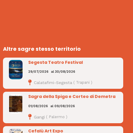
Altre sagre stesso territorio
Segesta Teatro Festival
29/07/2026
al
30/08/2026
Calatafimi-Segesta
(
Trapani
)
Sagra della Spiga e Corteo di Demetra
01/08/2026
al
09/08/2026
Gangi
(
Palermo
)
Cefalù Art Expo