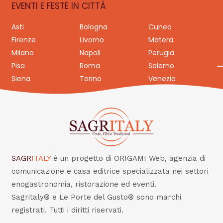
EVENTI E FESTE IN CITTÀ
Asti
Bologna
Cuneo
Firenze
Livorno
Matera
Milano
Napoli
Perugia
Pisa
Roma
Salerno
Siena
Torino
Venezia
SAGR
ITALY
è un progetto di ORIGAMI Web, agenzia di
comunicazione e casa editrice specializzata nei settori
enogastronomia, ristorazione ed eventi.
Sagritaly® e Le Porte del Gusto® sono marchi
registrati. Tutti i diritti riservati.