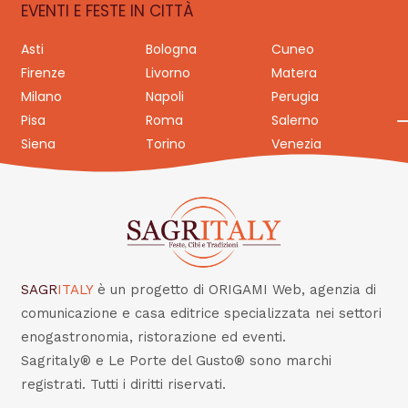
EVENTI E FESTE IN CITTÀ
Asti
Bologna
Cuneo
Firenze
Livorno
Matera
Milano
Napoli
Perugia
Pisa
Roma
Salerno
Siena
Torino
Venezia
SAGR
ITALY
è un progetto di ORIGAMI Web, agenzia di
comunicazione e casa editrice specializzata nei settori
enogastronomia, ristorazione ed eventi.
Sagritaly® e Le Porte del Gusto® sono marchi
registrati. Tutti i diritti riservati.