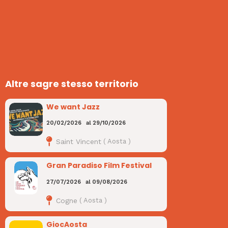
Altre sagre stesso territorio
We want Jazz
20/02/2026
al
29/10/2026
Saint Vincent
(
Aosta
)
Gran Paradiso Film Festival
27/07/2026
al
09/08/2026
Cogne
(
Aosta
)
GiocAosta