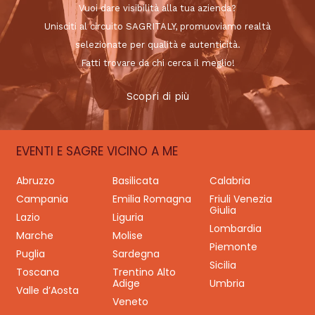
Vuoi dare visibilità alla tua azienda?
Unisciti al circuito SAGRITALY, promuoviamo realtà
selezionate per qualità e autenticità.
Fatti trovare da chi cerca il meglio!
Scopri di più
EVENTI E SAGRE VICINO A ME
Abruzzo
Basilicata
Calabria
Campania
Emilia Romagna
Friuli Venezia
Giulia
Lazio
Liguria
Lombardia
Marche
Molise
Piemonte
Puglia
Sardegna
Sicilia
Toscana
Trentino Alto
Adige
Umbria
Valle d’Aosta
Veneto