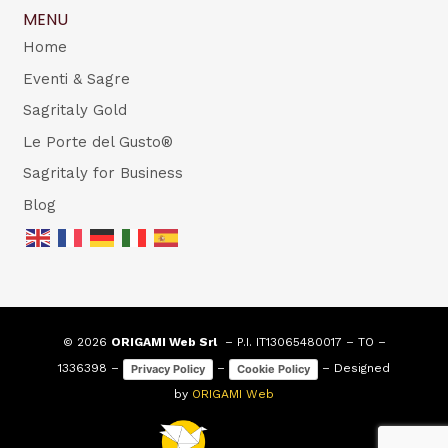
MENU
Home
Eventi & Sagre
Sagritaly Gold
Le Porte del Gusto®
Sagritaly for Business
Blog
© 2026
ORIGAMI Web Srl
– P.I. IT13065480017 – TO –
1336398 –
–
– Designed
Privacy Policy
Cookie Policy
by
ORIGAMI Web