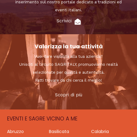
inserimento sul nostro portale dedicato a tradizioni ed
eventi italiani.
Scrivici
Valorizza la tua attività
Vuoi dare visibilità alla tua azienda?
Unisciti al circuito SAGRITALY, promuoviamo realtà
selezionate per qualità e autenticità.
Fatti trovare da chi cerca il meglio!
Scopri di più
EVENTI E SAGRE VICINO A ME
Abruzzo
Basilicata
Calabria