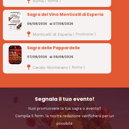
Roma
(
Roma
)
Sagra del Vino Monticelli di Esperia
06/08/2026
al
07/08/2026
Monticelli di Esperia
(
Frosinone
)
Sagra delle Pappardelle
07/08/2026
al
09/08/2026
Canale Monterano
(
Roma
)
Segnala il tuo evento!
Vuoi promuovere la tua sagra o evento?
Compila il form, la nostra redazione verificherà per un
possibile