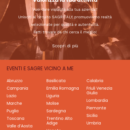
Vuoi dare visibilità alla tua azienda?
Unisciti al circuito SAGRITALY, promuoviamo realtà
selezionate per qualità e autenticità.
Fatti trovare da chi cerca il meglio!
Scopri di più
EVENTI E SAGRE VICINO A ME
Abruzzo
Basilicata
Calabria
Campania
Emilia Romagna
Friuli Venezia
Giulia
Lazio
Liguria
Lombardia
Marche
Molise
Piemonte
Puglia
Sardegna
Sicilia
Toscana
Trentino Alto
Adige
Umbria
Valle d’Aosta