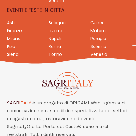
Veneto
EVENTI E FESTE IN CITTÀ
Asti
Bologna
Cuneo
Firenze
Livorno
Matera
Milano
Napoli
Perugia
Pisa
Roma
Salerno
Siena
Torino
Venezia
SAGR
ITALY
è un progetto di ORIGAMI Web, agenzia di
comunicazione e casa editrice specializzata nei settori
enogastronomia, ristorazione ed eventi.
Sagritaly® e Le Porte del Gusto® sono marchi
registrati. Tutti i diritti riservati.