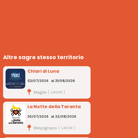
Altre sagre stesso territorio
Chiari di Luna
03/07/2026
al
31/08/2026
Maglie
(
Lecce
)
La Notte della Taranta
30/07/2026
al
22/08/2026
Melpignano
(
Lecce
)