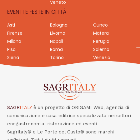
Veneto
EVENTI E FESTE IN CITTÀ
Asti
Bologna
Cuneo
Firenze
Livorno
Matera
Milano
Napoli
Perugia
Pisa
Roma
Salerno
Siena
Torino
Venezia
SAGR
ITALY
è un progetto di ORIGAMI Web, agenzia di
comunicazione e casa editrice specializzata nei settori
enogastronomia, ristorazione ed eventi.
Sagritaly® e Le Porte del Gusto® sono marchi