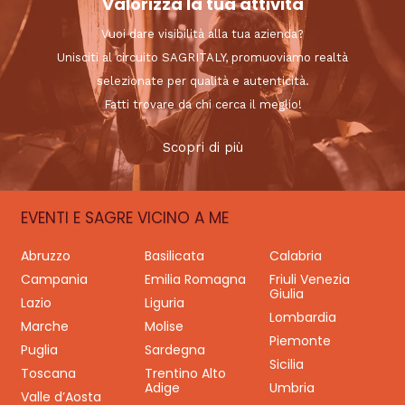
Valorizza la tua attività
Vuoi dare visibilità alla tua azienda?
Unisciti al circuito SAGRITALY, promuoviamo realtà
selezionate per qualità e autenticità.
Fatti trovare da chi cerca il meglio!
Scopri di più
EVENTI E SAGRE VICINO A ME
Abruzzo
Basilicata
Calabria
Campania
Emilia Romagna
Friuli Venezia
Giulia
Lazio
Liguria
Lombardia
Marche
Molise
Piemonte
Puglia
Sardegna
Sicilia
Toscana
Trentino Alto
Adige
Umbria
Valle d’Aosta