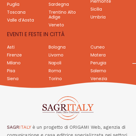
Piemonte
Puglia
Sardegna
Sicilia
Toscana
Trentino Alto
Adige
Umbria
Valle d’Aosta
Veneto
EVENTI E FESTE IN CITTÀ
Asti
Bologna
Cuneo
Firenze
Livorno
Matera
Milano
Napoli
Perugia
Pisa
Roma
Salerno
Siena
Torino
Venezia
SAGR
ITALY
è un progetto di ORIGAMI Web, agenzia di
comunicazione e casa editrice specializzata nei settori