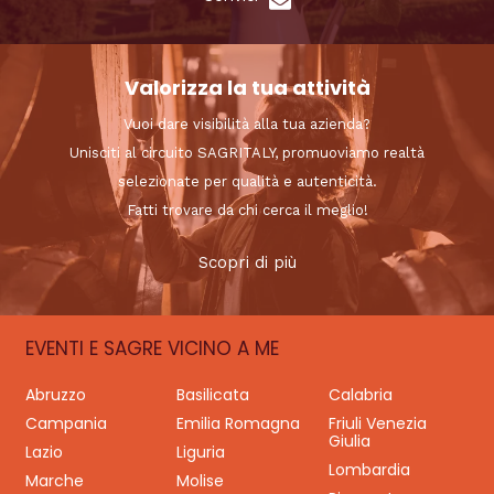
Valorizza la tua attività
Vuoi dare visibilità alla tua azienda?
Unisciti al circuito SAGRITALY, promuoviamo realtà
selezionate per qualità e autenticità.
Fatti trovare da chi cerca il meglio!
Scopri di più
EVENTI E SAGRE VICINO A ME
Abruzzo
Basilicata
Calabria
Campania
Emilia Romagna
Friuli Venezia
Giulia
Lazio
Liguria
Lombardia
Marche
Molise