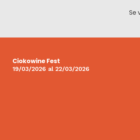
Se 
Ciokowine Fest
19/03/2026
al
22/03/2026