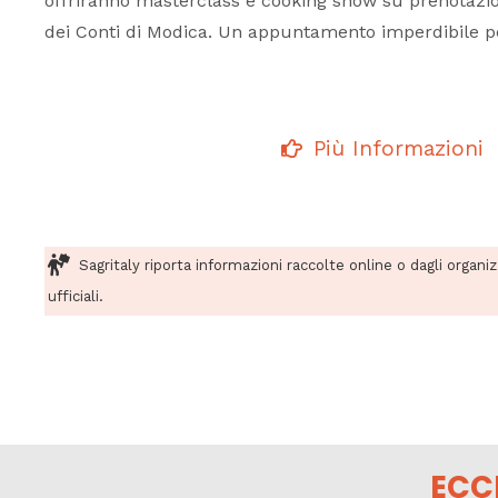
offriranno masterclass e cooking show su prenotazio
dei Conti di Modica. Un appuntamento imperdibile pe
Più Informazioni
Sagritaly riporta informazioni raccolte online o dagli organi
ufficiali.
ECC