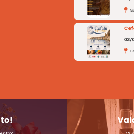
G
Cef
03/
C
nto!
Valo
vento?
Vuo