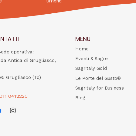
e
Umbria
NTATTI
MENU
Home
Sede operativa:
Eventi & Sagre
ada Antica di Grugliasco,
Sagritaly Gold
95 Grugliasco (To)
Le Porte del Gusto®
Sagritaly for Business
011 0412220
Blog