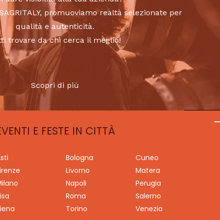
to SAGRITALY, promuoviamo realtà selezionate per
qualità e autenticità.
tti trovare da chi cerca il meglio!
Scopri di più
EVENTI E FESTE IN CITTÀ
sti
Bologna
Cuneo
irenze
Livorno
Matera
ilano
Napoli
Perugia
isa
Roma
Salerno
iena
Torino
Venezia