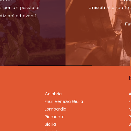
à per un possibile
Unisciti al circui
dizioni ed eventi
Fa
Calabria
A
Friuli Venezia Giulia
F
Lombardia
M
Piemonte
P
Sicilia
S