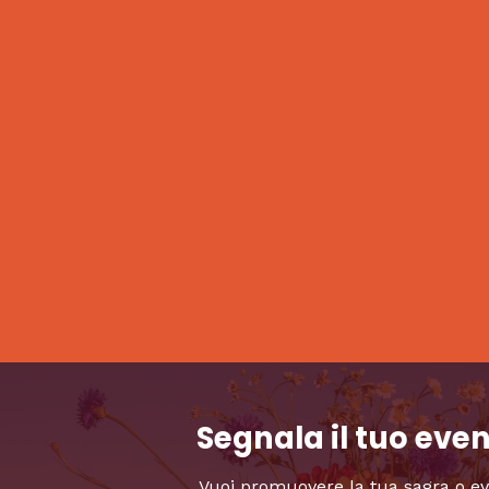
Segnala il tuo eve
Vuoi promuovere la tua sagra o e