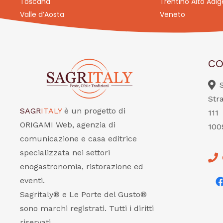
Toscana
Trentino Alto Adig
Valle d’Aosta
Veneto
CO
Str
SAGR
ITALY
è un progetto di
111
ORIGAMI Web, agenzia di
100
comunicazione e casa editrice
specializzata nei settori
enogastronomia, ristorazione ed
eventi.
Sagritaly® e Le Porte del Gusto®
sono marchi registrati. Tutti i diritti
riservati.