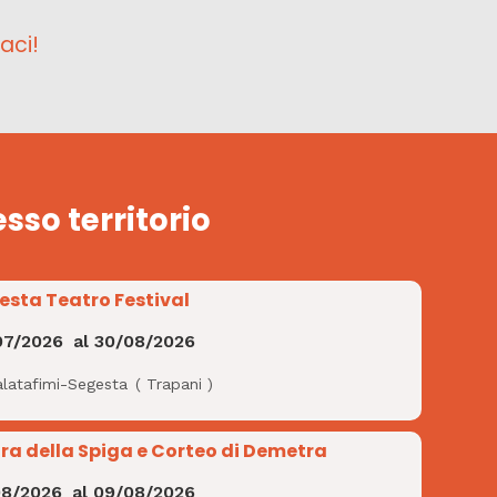
aci!
esso territorio
esta Teatro Festival
07/2026
al
30/08/2026
alatafimi-Segesta
(
Trapani
)
ra della Spiga e Corteo di Demetra
08/2026
al
09/08/2026