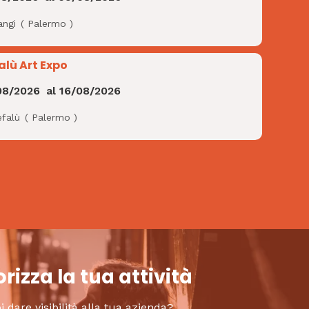
angi
(
Palermo
)
alù Art Expo
08/2026
al
16/08/2026
efalù
(
Palermo
)
rizza la tua attività
i dare visibilità alla tua azienda?