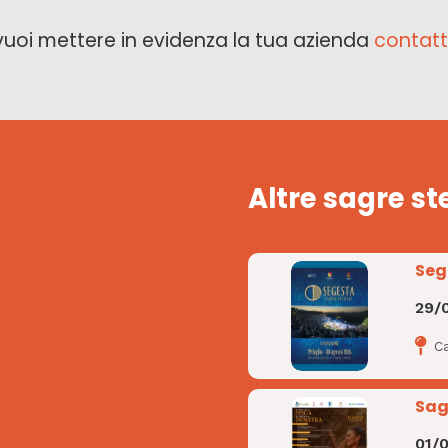
vuoi mettere in evidenza la tua azienda
contatt
Altre sagre st
Seg
29/
C
Sag
01/