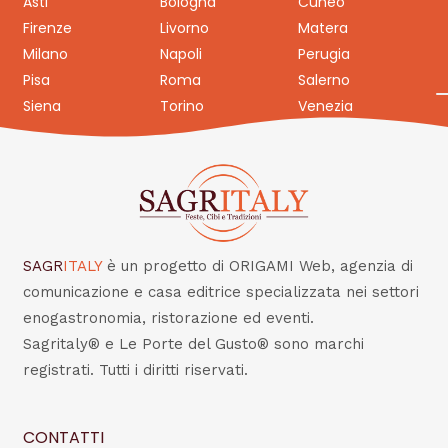
Asti
Bologna
Cuneo
Firenze
Livorno
Matera
Milano
Napoli
Perugia
Pisa
Roma
Salerno
Siena
Torino
Venezia
SAGR
ITALY
è un progetto di ORIGAMI Web, agenzia di
comunicazione e casa editrice specializzata nei settori
enogastronomia, ristorazione ed eventi.
Sagritaly® e Le Porte del Gusto® sono marchi
registrati. Tutti i diritti riservati.
CONTATTI