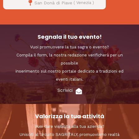
San Donà di Piave
(
Venezia
)
Segnala il tuo evento!
Vuoi promuovere la tua sagra o evento?
Compila il form, la nostra redazione verificherà per un
possibile
inserimento sul nostro portale dedicato a tradizioni ed
eventi italiani.
Scrivici
Valorizza la tua attività
Vuoi dare visibilità alla tua azienda?
Unisciti al circuito SAGRITALY, promuoviamo realtà