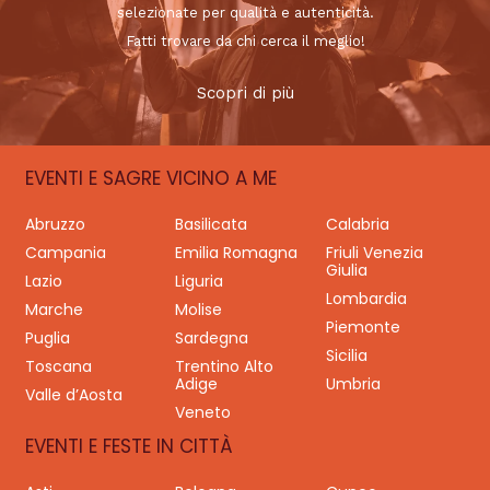
selezionate per qualità e autenticità.
Fatti trovare da chi cerca il meglio!
Scopri di più
EVENTI E SAGRE VICINO A ME
Abruzzo
Basilicata
Calabria
Campania
Emilia Romagna
Friuli Venezia
Giulia
Lazio
Liguria
Lombardia
Marche
Molise
Piemonte
Puglia
Sardegna
Sicilia
Toscana
Trentino Alto
Adige
Umbria
Valle d’Aosta
Veneto
EVENTI E FESTE IN CITTÀ