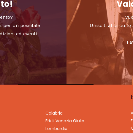
nto!
Valo
vento?
Vuo
à per un possibile
Unisciti al circui
dizioni ed eventi
Fa
Calabria
A
Friuli Venezia Giulia
F
Lombardia
M