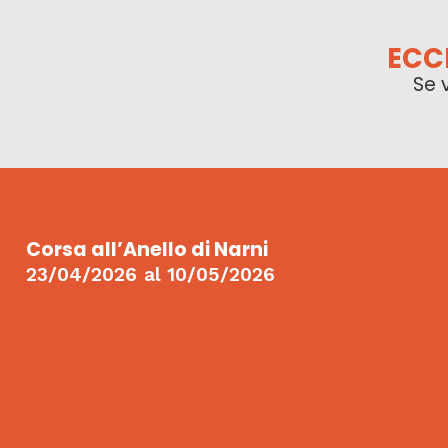
ECC
Se 
Corsa all’Anello di Narni
23/04/2026
al
10/05/2026