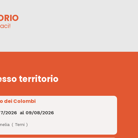
ORIO
aci!
esso territorio
io dei Colombi
07/2026
al
09/08/2026
melia
(
Terni
)