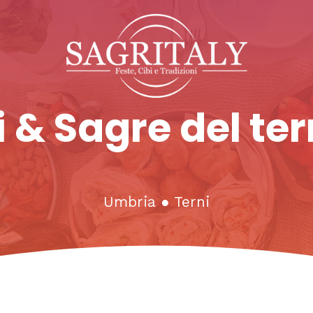
 & Sagre del ter
Umbria
●
Terni