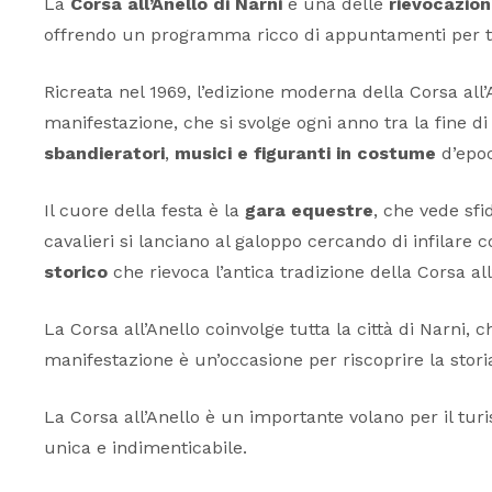
La
Corsa all’Anello di Narni
è una delle
rievocazion
offrendo un programma ricco di appuntamenti per tu
Ricreata nel 1969, l’edizione moderna della Corsa all’
manifestazione, che si svolge ogni anno tra la fine di 
sbandieratori
,
musici e figuranti in costume
d’epoc
Il cuore della festa è la
gara equestre
, che vede sfi
cavalieri si lanciano al galoppo cercando di infilare
storico
che rievoca l’antica tradizione della Corsa all
La Corsa all’Anello coinvolge tutta la città di Narni, 
manifestazione è un’occasione per riscoprire la storia
La Corsa all’Anello è un importante volano per il turi
unica e indimenticabile.