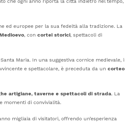
to che ogni anno riporta la città indietro nel tempo,
ane ed europee per la sua fedeltà alla tradizione. La
l Medioevo
, con
cortei storici
, spettacoli di
 e Santa Maria. In una suggestiva cornice medievale, i
, avvincente e spettacolare, è preceduta da un
corteo
he artigiane, taverne e spettacoli di strada
. La
re momenti di convivialità.
nno migliaia di visitatori, offrendo un’esperienza