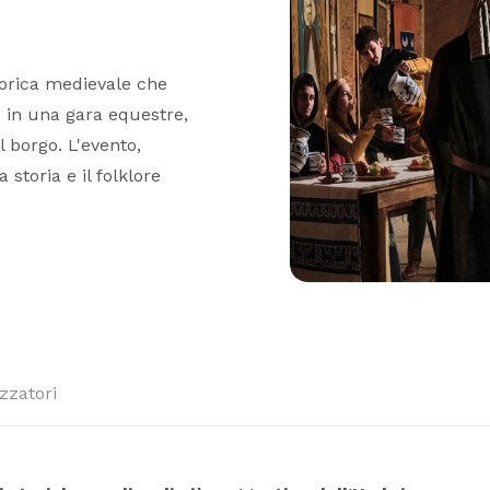
torica medievale che
no in una gara equestre,
l borgo. L'evento,
 storia e il folklore
zzatori