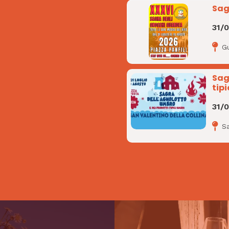
Sag
31/
G
Sag
tipi
31/
Sa