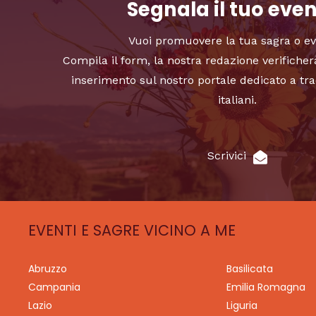
Segnala il tuo eve
Vuoi promuovere la tua sagra o e
Compila il form, la nostra redazione verificher
inserimento sul nostro portale dedicato a tra
italiani.
Scrivici
EVENTI E SAGRE VICINO A ME
Abruzzo
Basilicata
Campania
Emilia Romagna
Lazio
Liguria