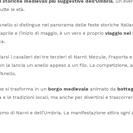
i storiche medievali più suggestive dell’Umbria
, un even
tte le età.
Anello si distingue nel panorama delle feste storiche itali
aprile e l’inizio di maggio, è un vero e proprio
viaggio ne
a.
darsi i cavalieri dei tre terzieri di Narni: Mezule, Fraporta
 con la lancia un anello appeso a un filo. La competizione
’Anello.
che si trasforma in un
borgo medievale
animato da
botteg
 e le tradizioni locali, ma anche per divertirsi e trascorre
smo di Narni e dell’Umbria. La manifestazione attira ogni a