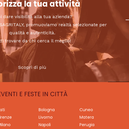
rizza la tua attività
i dare visibilità alla tua azienda?
to SAGRITALY, promuoviamo realtà selezionate per
qualità e autenticità.
tti trovare da chi cerca il meglio!
Scopri di più
EVENTI E FESTE IN CITTÀ
sti
Bologna
Cuneo
irenze
Livorno
Matera
ilano
Napoli
Perugia