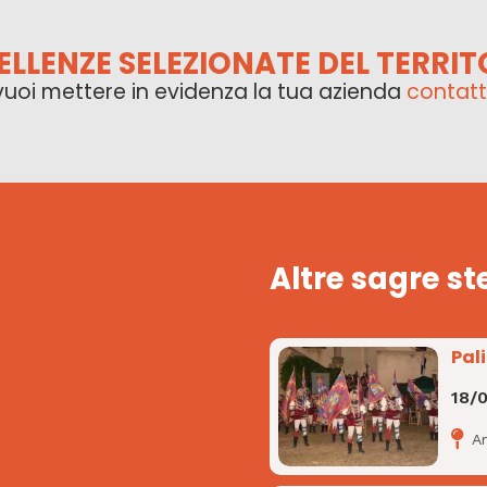
ELLENZE SELEZIONATE DEL TERRIT
vuoi mettere in evidenza la tua azienda
contatt
Altre sagre st
Pal
18/
A