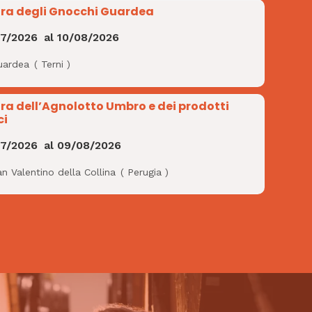
ra degli Gnocchi Guardea
07/2026
al
10/08/2026
uardea
(
Terni
)
ra dell’Agnolotto Umbro e dei prodotti
ci
07/2026
al
09/08/2026
n Valentino della Collina
(
Perugia
)