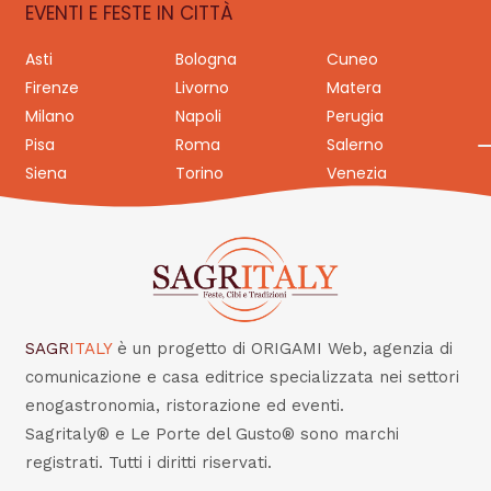
EVENTI E FESTE IN CITTÀ
Asti
Bologna
Cuneo
Firenze
Livorno
Matera
Milano
Napoli
Perugia
Pisa
Roma
Salerno
Siena
Torino
Venezia
SAGR
ITALY
è un progetto di ORIGAMI Web, agenzia di
comunicazione e casa editrice specializzata nei settori
enogastronomia, ristorazione ed eventi.
Sagritaly® e Le Porte del Gusto® sono marchi
registrati. Tutti i diritti riservati.