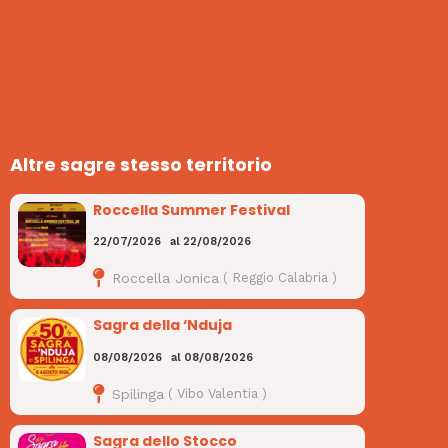
Altre sagre stesso territorio
Roccella Summer Festival
22/07/2026
al
22/08/2026
Roccella Jonica
(
Reggio Calabria
)
Sagra della ‘Nduja
08/08/2026
al
08/08/2026
Spilinga
(
Vibo Valentia
)
Sagra dello Stocco