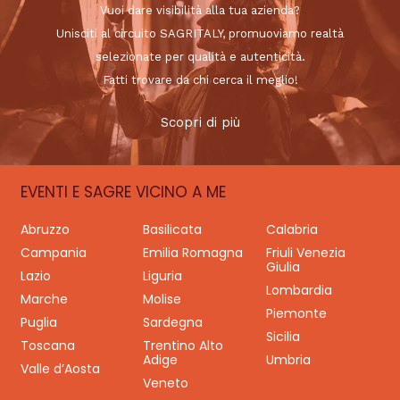
Vuoi dare visibilità alla tua azienda?
Unisciti al circuito SAGRITALY, promuoviamo realtà
selezionate per qualità e autenticità.
Fatti trovare da chi cerca il meglio!
Scopri di più
EVENTI E SAGRE VICINO A ME
Abruzzo
Basilicata
Calabria
Campania
Emilia Romagna
Friuli Venezia
Giulia
Lazio
Liguria
Lombardia
Marche
Molise
Piemonte
Puglia
Sardegna
Sicilia
Toscana
Trentino Alto
Adige
Umbria
Valle d’Aosta
Veneto