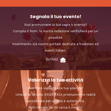
Segnala il tuo evento!
Vuoi promuovere la tua sagra o evento?
Compila il form, la nostra redazione verificherà per un
possibile
inserimento sul nostro portale dedicato a tradizioni ed
eventi italiani.
Scrivici
Valorizza la tua attività
Vuoi dare visibilità alla tua azienda?
Unisciti al circuito SAGRITALY, promuoviamo realtà
selezionate per qualità e autenticità.
Fatti trovare da chi cerca il meglio!