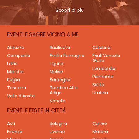
Scopri di più
EVENTI E SAGRE VICINO A ME
Abruzzo
Basilicata
Calabria
Campania
Emilia Romagna
Friuli Venezia
Giulia
Lazio
Liguria
Lombardia
Marche
Molise
Piemonte
Puglia
Sardegna
Sicilia
Toscana
Trentino Alto
Adige
Umbria
Valle d’Aosta
Veneto
EVENTI E FESTE IN CITTÀ
Asti
Bologna
Cuneo
Firenze
Livorno
Matera