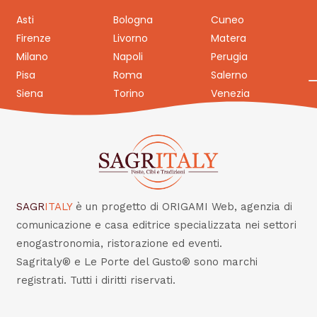
Asti
Bologna
Cuneo
Firenze
Livorno
Matera
Milano
Napoli
Perugia
Pisa
Roma
Salerno
Siena
Torino
Venezia
SAGR
ITALY
è un progetto di ORIGAMI Web, agenzia di
comunicazione e casa editrice specializzata nei settori
enogastronomia, ristorazione ed eventi.
Sagritaly® e Le Porte del Gusto® sono marchi
registrati. Tutti i diritti riservati.