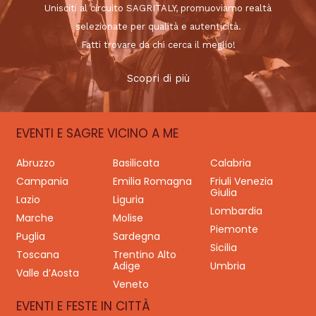
Unisciti al circuito SAGRITALY, promuoviamo realtà
selezionate per qualità e autenticità.
Fatti trovare da chi cerca il meglio!
Scopri di più
EVENTI E SAGRE VICINO A ME
Abruzzo
Basilicata
Calabria
Campania
Emilia Romagna
Friuli Venezia
Giulia
Lazio
Liguria
Lombardia
Marche
Molise
Piemonte
Puglia
Sardegna
Sicilia
Toscana
Trentino Alto
Adige
Umbria
Valle d’Aosta
Veneto
EVENTI E FESTE IN CITTÀ