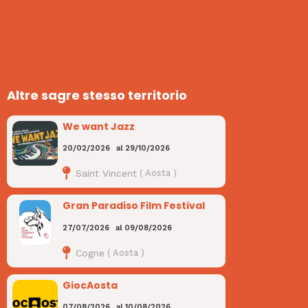
Altre sagre stesso territorio
We want Jazz
20/02/2026
al
29/10/2026
Saint Vincent
(
Aosta
)
Gran Paradiso Film Festival
27/07/2026
al
09/08/2026
Cogne
(
Aosta
)
GiocAosta
07/08/2026
al
10/08/2026