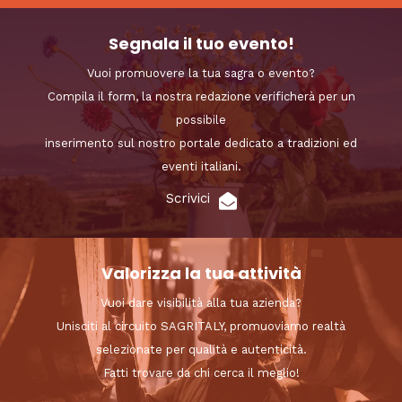
Segnala il tuo evento!
Vuoi promuovere la tua sagra o evento?
Compila il form, la nostra redazione verificherà per un
possibile
inserimento sul nostro portale dedicato a tradizioni ed
eventi italiani.
Scrivici
Valorizza la tua attività
Vuoi dare visibilità alla tua azienda?
Unisciti al circuito SAGRITALY, promuoviamo realtà
selezionate per qualità e autenticità.
Fatti trovare da chi cerca il meglio!