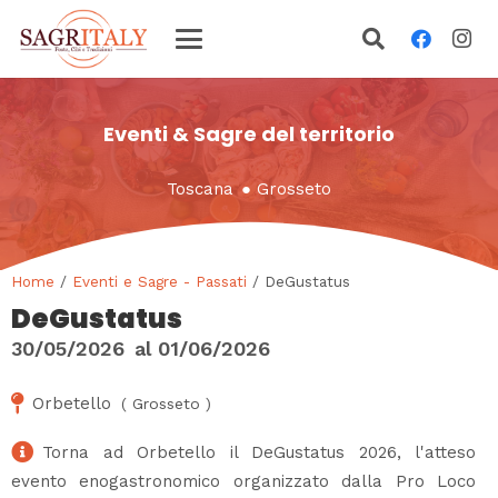
Eventi & Sagre del territorio
Toscana
●
Grosseto
Home
/
Eventi e Sagre - Passati
/ DeGustatus
DeGustatus
30/05/2026
al
01/06/2026
Orbetello
(
Grosseto
)
Torna ad Orbetello il DeGustatus 2026, l'atteso
evento enogastronomico organizzato dalla Pro Loco