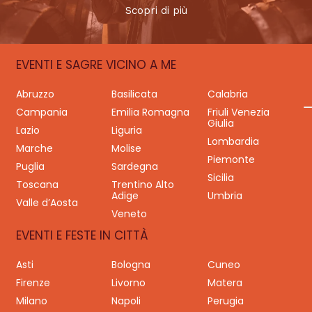
Scopri di più
EVENTI E SAGRE VICINO A ME
Abruzzo
Basilicata
Calabria
Campania
Emilia Romagna
Friuli Venezia
Giulia
Lazio
Liguria
Lombardia
Marche
Molise
Piemonte
Puglia
Sardegna
Sicilia
Toscana
Trentino Alto
Adige
Umbria
Valle d’Aosta
Veneto
EVENTI E FESTE IN CITTÀ
Asti
Bologna
Cuneo
Firenze
Livorno
Matera
Milano
Napoli
Perugia