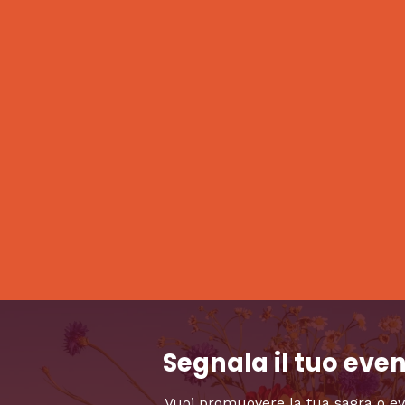
Segnala il tuo eve
Vuoi promuovere la tua sagra o e