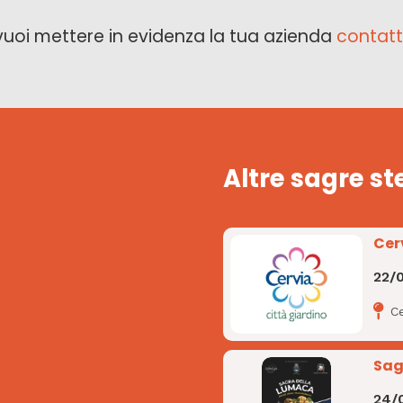
vuoi mettere in evidenza la tua azienda
contatt
Altre sagre st
Cer
22/
Ce
Sag
24/