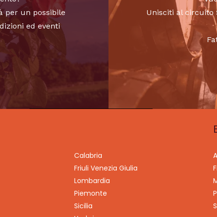
à per un possibile
Unisciti al circui
dizioni ed eventi
Fa
Calabria
A
Friuli Venezia Giulia
F
Lombardia
M
Piemonte
P
Sicilia
S