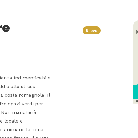
re
Breve
rienza indimenticabile
ddio allo stress
a costa romagnola. Il
fre spazi verdi per
a. Non mancherà
ne locale e
he animano la zona.