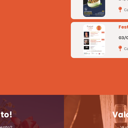
C
Fest
03/
Ca
nto!
Valo
vento?
Vuo