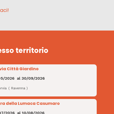
aci!
esso territorio
via Città Giardino
05/2026
al
30/09/2026
rvia
(
Ravenna
)
ra della Lumaca Casumaro
07/2026
al
10/08/2026