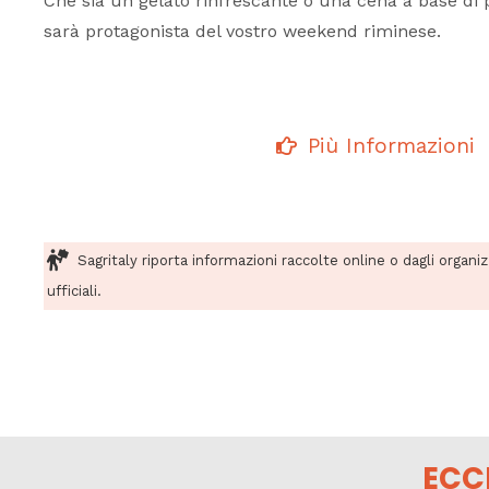
Che sia un gelato rinfrescante o una cena a base di p
sarà protagonista del vostro weekend riminese.
Più Informazioni
Sagritaly riporta informazioni raccolte online o dagli organi
ufficiali.
ECC