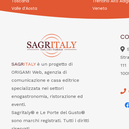
Toscana
Trentino Alto Adig
Valle d’Aosta
Veneto
CO
Str
SAGR
ITALY
è un progetto di
111
ORIGAMI Web, agenzia di
100
comunicazione e casa editrice
specializzata nei settori
enogastronomia, ristorazione ed
eventi.
Sagritaly® e Le Porte del Gusto®
sono marchi registrati. Tutti i diritti
riservati.