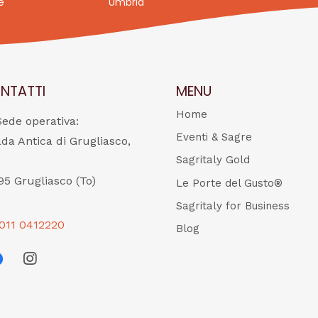
e
Umbria
NTATTI
MENU
Home
Sede operativa:
Eventi & Sagre
ada Antica di Grugliasco,
Sagritaly Gold
95 Grugliasco (To)
Le Porte del Gusto®
Sagritaly for Business
011 0412220
Blog