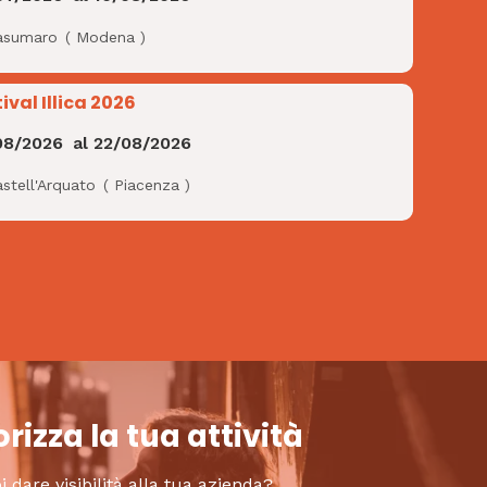
asumaro
(
Modena
)
ival Illica 2026
08/2026
al
22/08/2026
stell'Arquato
(
Piacenza
)
rizza la tua attività
i dare visibilità alla tua azienda?