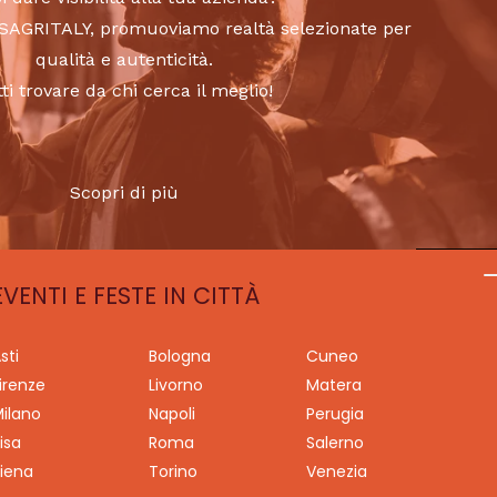
to SAGRITALY, promuoviamo realtà selezionate per
qualità e autenticità.
tti trovare da chi cerca il meglio!
Scopri di più
EVENTI E FESTE IN CITTÀ
sti
Bologna
Cuneo
irenze
Livorno
Matera
ilano
Napoli
Perugia
isa
Roma
Salerno
iena
Torino
Venezia