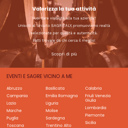
Valorizza la tua attività
Vuoi dare visibilità alla tua azienda?
Unisciti al circuito SAGRITALY, promuoviamo realtà
selezionate per qualità e autenticità.
Fatti trovare da chi cerca il meglio!
Scopri di più
EVENTI E SAGRE VICINO A ME
Abruzzo
Basilicata
Calabria
Campania
Emilia Romagna
Friuli Venezia
Giulia
Lazio
Liguria
Lombardia
Marche
Molise
Piemonte
Puglia
Sardegna
Sicilia
Toscana
Trentino Alto