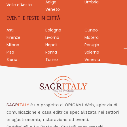
Adige
Umbria
Valle d’Aosta
Veneto
EVENTI E FESTE IN CITTÀ
Asti
Bologna
Cuneo
Firenze
Livorno
Matera
Milano
Napoli
Perugia
Pisa
Roma
Salerno
Siena
Torino
Venezia
SAGR
ITALY
è un progetto di ORIGAMI Web, agenzia di
comunicazione e casa editrice specializzata nei settori
enogastronomia, ristorazione ed eventi.