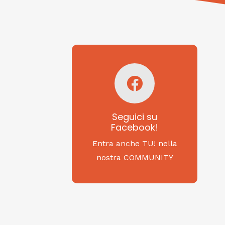
Seguici su
Facebook!
SAGRITALY
Seguici su
Facebook!
Feste, cibi e tradizioni
da Nord a Sud...
Entra anche TU! nella
nostra COMMUNITY