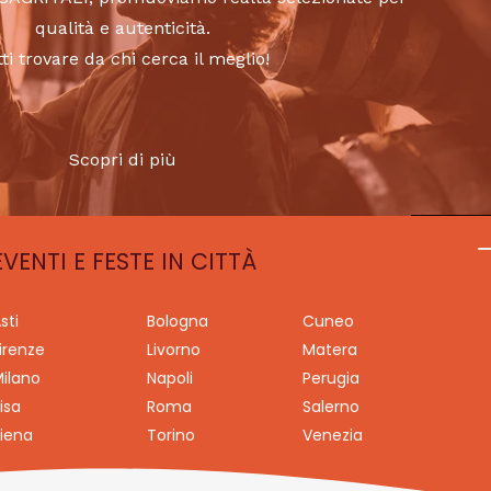
qualità e autenticità.
tti trovare da chi cerca il meglio!
Scopri di più
EVENTI E FESTE IN CITTÀ
sti
Bologna
Cuneo
irenze
Livorno
Matera
ilano
Napoli
Perugia
isa
Roma
Salerno
iena
Torino
Venezia