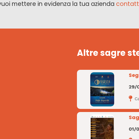
vuoi mettere in evidenza la tua azienda
contatt
Altre sagre st
Seg
29/
C
Sag
01/