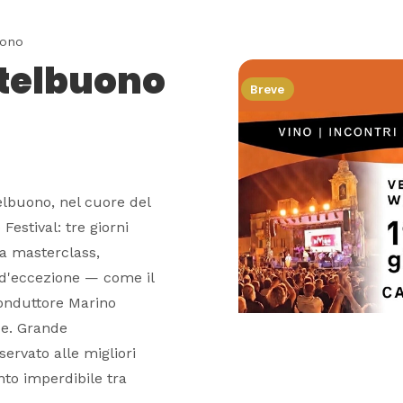
uono
stelbuono
Breve
telbuono, nel cuore del
Festival: tre giorni
ra masterclass,
i d'eccezione — come il
conduttore Marino
ice. Grande
servato alle migliori
nto imperdibile tra