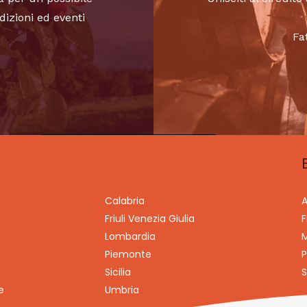
dizioni ed eventi
Fa
Calabria
A
Friuli Venezia Giulia
F
Lombardia
M
Piemonte
P
Sicilia
S
e
Umbria