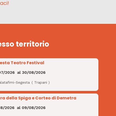
aci!
esso territorio
esta Teatro Festival
07/2026
al
30/08/2026
alatafimi-Segesta
(
Trapani
)
ra della Spiga e Corteo di Demetra
08/2026
al
09/08/2026