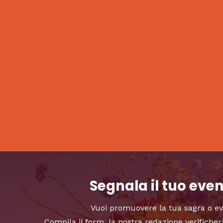
Segnala il tuo eve
Vuoi promuovere la tua sagra o e
Compila il form, la nostra redazione verificher