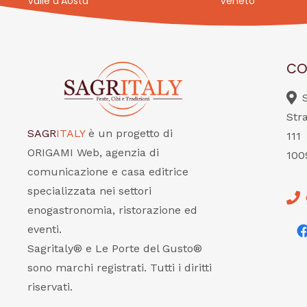
Valle d’Aosta
Veneto
CO
Str
SAGR
ITALY
è un progetto di
111
ORIGAMI Web, agenzia di
100
comunicazione e casa editrice
specializzata nei settori
enogastronomia, ristorazione ed
eventi.
Sagritaly® e Le Porte del Gusto®
sono marchi registrati. Tutti i diritti
riservati.