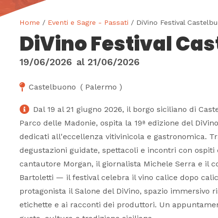
Home
/
Eventi e Sagre - Passati
/ DiVino Festival Castelb
DiVino Festival Ca
19/06/2026
al
21/06/2026
Castelbuono
(
Palermo
)
Dal 19 al 21 giugno 2026, il borgo siciliano di Cas
Parco delle Madonie, ospita la 19ª edizione del DiVino 
dedicati all'eccellenza vitivinicola e gastronomica. T
degustazioni guidate, spettacoli e incontri con ospit
cantautore Morgan, il giornalista Michele Serra e il 
Bartoletti — il festival celebra il vino calice dopo cal
protagonista il Salone del DiVino, spazio immersivo ri
etichette e ai racconti dei produttori. Un appuntame