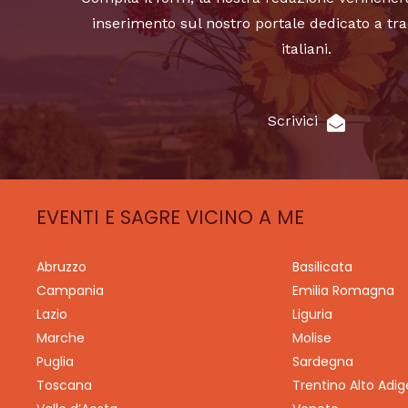
inserimento sul nostro portale dedicato a tra
italiani.
Scrivici
EVENTI E SAGRE VICINO A ME
Abruzzo
Basilicata
Campania
Emilia Romagna
Lazio
Liguria
Marche
Molise
Puglia
Sardegna
Toscana
Trentino Alto Adig