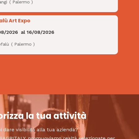
angi
(
Palermo
)
alù Art Expo
08/2026
al
16/08/2026
efalù
(
Palermo
)
rizza la tua attività
i dare visibilità alla tua azienda?
to SAGRITALY, promuoviamo realtà selezionate per